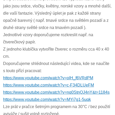
jako jsou srdce, vločky, květiny, norské vzory a mnohé další,
dle vaší fantazie. Výsledný úplet je pak z každé strany
opačně barevný ( např. tmavé srdce na světlém pozadí a z
druhé strany světlé srdce na tmavém pozadí ).
Jednotlivé vzory doporučujeme rozkreslit např. na
čtverečkový papír.
Z jednoho klubíčka vytvoříte čtverec o rozměru cca 40 x 40
cm.
Doporučujeme shlédnout následující videa, kde se naučíte
s touto přízí pracovat:
https://www.youtube.com/watch?v=olH_f6VRdPM
https://www.youtube.com/watch?v=c-F34DLUeFM
https://www.youtube.com/watch?v=nq0StnQJ4nY&t=1184s
https://www.youtube.com/watch?v=MYi7g1-5uqk
Lze prát v pračce šetrným programem na 30°C / bez použití
aviváže / sušit volně rozložené.