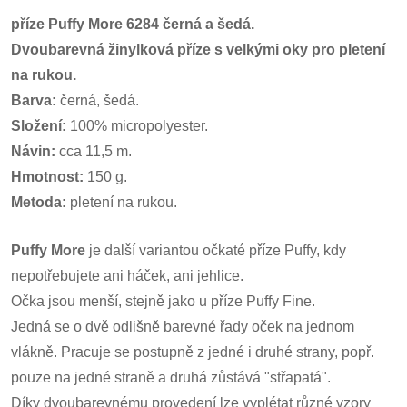
příze Puffy More 6284 černá a šedá.
Dvoubarevná žinylková příze s velkými oky pro pletení
na rukou.
Barva:
černá, šedá.
Složení:
100% micropolyester.
Návin:
cca 11,5 m.
Hmotnost:
150 g.
Metoda:
pletení na rukou.
Puffy More
je další variantou očkaté příze Puffy, kdy
nepotřebujete ani háček, ani jehlice.
Očka jsou menší, stejně jako u příze Puffy Fine.
Jedná se o dvě odlišně barevné řady oček na jednom
vlákně. Pracuje se postupně z jedné i druhé strany, popř.
pouze na jedné straně a druhá zůstává "střapatá".
Díky dvoubarevnému provedení lze vyplétat různé vzory