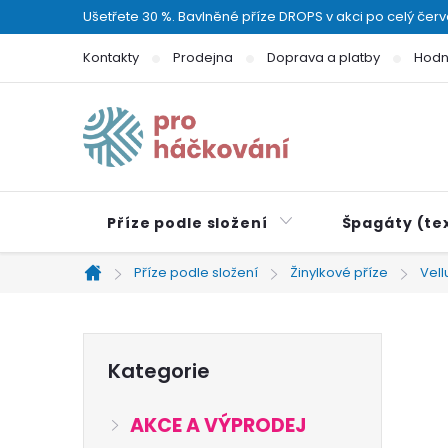
Přejít
Ušetřete 30 %. Bavlněné příze DROPS v akci po celý čer
na
Kontakty
Prodejna
Doprava a platby
Hodn
obsah
Příze podle složení
Špagáty (tex
Příze podle složení
Žinylkové příze
Vell
Domů
P
Přeskočit
Kategorie
kategorie
o
AKCE A VÝPRODEJ