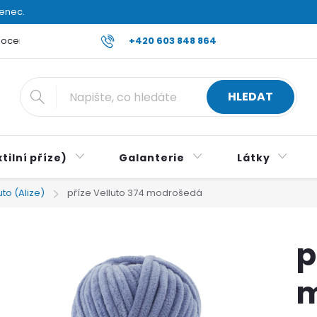
venec.
ocení obchodu
Reklamace a vrácení zboží
+420 603 848 864
Všeobecné ob
HLEDAT
tilní příze)
Galanterie
Látky
uto (Alize)
příze Velluto 374 modrošedá
p
m