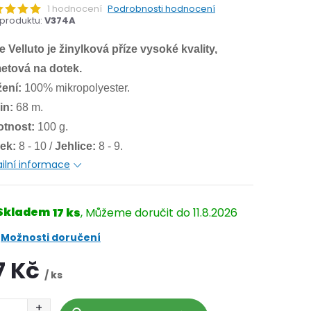
1 hodnocení
Podrobnosti hodnocení
produktu:
V374A
e Velluto je žinylková příze vysoké kvality,
etová na dotek.
žení:
100% mikropolyester.
in:
68 m.
tnost:
100 g.
ek:
8 - 10 /
Jehlice:
8 - 9.
ilní informace
Skladem
17 ks
11.8.2026
Možnosti doručení
7 Kč
/ ks