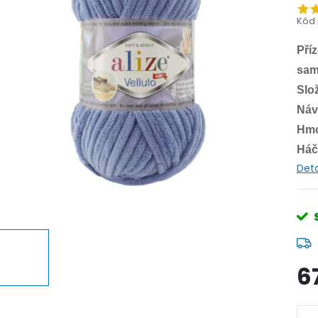
Kód 
Příz
sam
Slo
Náv
Hmo
Háč
Deta
6