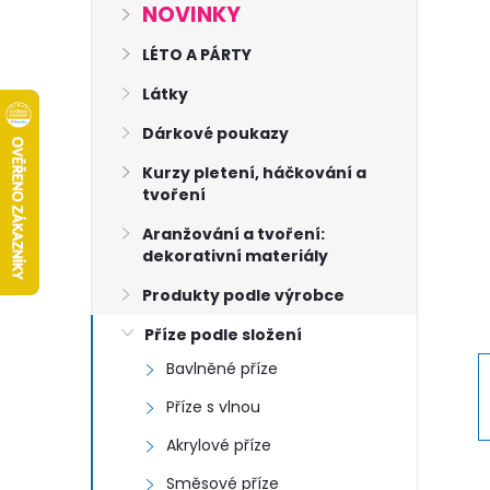
s
NOVINKY
t
LÉTO A PÁRTY
Látky
r
Dárkové poukazy
a
Kurzy pletení, háčkování a
tvoření
n
Aranžování a tvoření:
dekorativní materiály
n
Produkty podle výrobce
í
Příze podle složení
Bavlněné příze
p
Příze s vlnou
a
Akrylové příze
Směsové příze