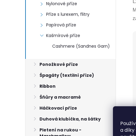
L
Nylonové příze
M
Příze s lurexem, flitry
z
Papírová příze
Kašmírové příze
Cashmere (Sandnes Garn)
Ponožkové příze
Špagáty (textilní příze)
Ribbon
Šňůry a macramé
Háčkovací příze
Duhová klubíčka, na šátky
Použív
a díky
Pletení na rukou -