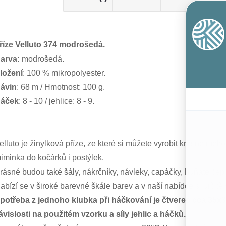
říze Velluto 374 modrošedá.
arva:
modrošedá.
ložení
: 100 % mikropolyester.
ávin
: 68 m / Hmotnost: 100 g.
áček
: 8 - 10 / jehlice: 8 - 9.
elluto je žinylková příze, ze které si můžete vyrobit krásné měk
iminka do kočárků i postýlek.
rásné budou také šály, nákrčníky, návleky, capáčky, huňaté čep
abízí se v široké barevné škále barev a v naší nabídce si určitě
potřeba z jednoho klubka při háčkování je čtverec cca 35x3
ávislosti na použitém vzorku a síly jehlic a háčků.