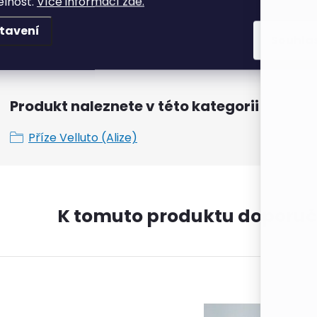
elnost.
Více informací zde.
Hmotnost (g)
:
tavení
Souhla
Dodává
:
Produkt naleznete v této kategorii
Příze Velluto (Alize)
K tomuto produktu doporuč