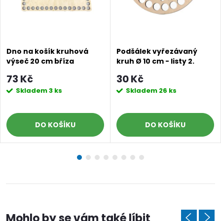
Dno na košík kruhová
Podšálek vyřezávaný
výseč 20 cm bříza
kruh Ø 10 cm - listy 2.
jakost
73 Kč
30 Kč
Skladem
3 ks
Skladem
26 ks
DO KOŠÍKU
DO KOŠÍKU