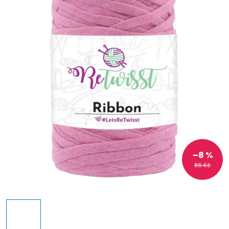
–8 %
86 Kč