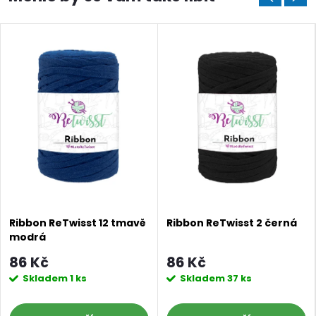
Ribbon ReTwisst 12 tmavě
Ribbon ReTwisst 2 černá
Doprava a platby
Prodejna
Blog a návody
modrá
86 Kč
86 Kč
Poslat
Skladem
1 ks
Skladem
37 ks