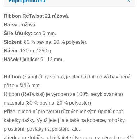
Popis produktu
Ribbon ReTwisst 21 růžová.
Barva:
růžová.
Šíře šňůrky:
cca 6 mm.
Složení:
80 % bavlna, 20 % polyester.
Návin:
130 m / 250 g.
Háček / jehlice:
6 - 12 mm.
Ribbon
(z angličtiny stuha), je plochá dutinková bavlněná
příze v šíři 6 mm.
Ribbon (ReTwisst) je vyroben ze 100% recyklovaného
materiálu (80 % bavlna, 20 % polyester)
Příze je ideální pro tvorbu různých lehkých úpletů např.
kabelky, tašky. Využijete ji ale také na koberce, rohožky,
prostírání, povlaky na polštáře, atd.
Z jednoho klubíčka uháčkujete čtverec o rozměrech cca 45