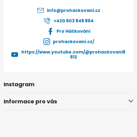
í
info
@
prohackovani.cz
+420 603 848 864
Pro Háčkování
prohackovani.cz/
https://www.youtube.com/@prohackovani8
612
Instagram
Informace pro vás