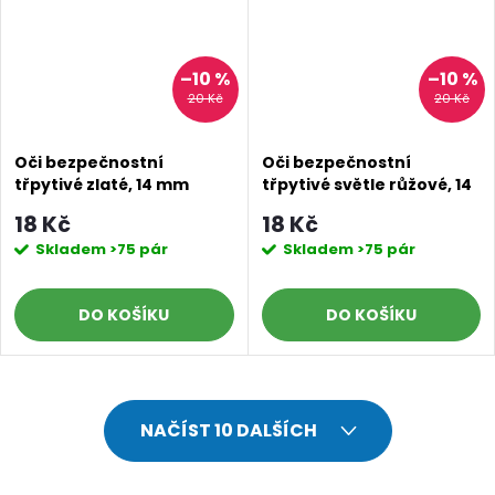
–10 %
–10 %
20 Kč
20 Kč
Oči bezpečnostní
Oči bezpečnostní
třpytivé zlaté, 14 mm
třpytivé světle růžové, 14
mm
18 Kč
18 Kč
Skladem
>75 pár
Skladem
>75 pár
DO KOŠÍKU
DO KOŠÍKU
O
NAČÍST 10 DALŠÍCH
v