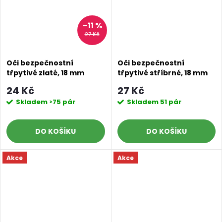
–11 %
27 Kč
Oči bezpečnostní
Oči bezpečnostní
třpytivé zlaté, 18 mm
třpytivé stříbrné, 18 mm
Doprava a platby
Prodejna
Blog a návody
24 Kč
27 Kč
Skladem
>75 pár
Skladem
51 pár
Poslat
DO KOŠÍKU
DO KOŠÍKU
Akce
Akce