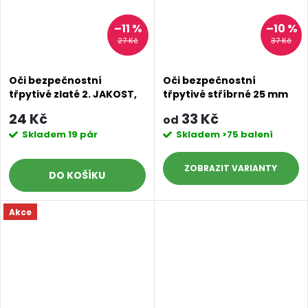
–11 %
–10 %
27 Kč
37 Kč
Oči bezpečnostní
Oči bezpečnostní
třpytivé zlaté 2. JAKOST,
třpytivé stříbrné 25 mm
23 mm
24 Kč
33 Kč
od
Skladem
19 pár
Skladem
>75 balení
ZOBRAZIT
DO KOŠÍKU
Akce