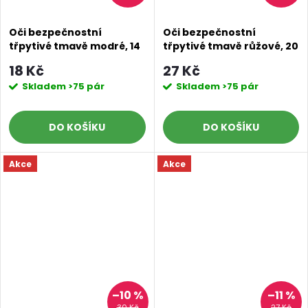
Oči bezpečnostní
Oči bezpečnostní
třpytivé tmavě modré, 14
třpytivé tmavě růžové, 20
mm
mm
18 Kč
27 Kč
Skladem
>75 pár
Skladem
>75 pár
DO KOŠÍKU
DO KOŠÍKU
Akce
Akce
–10 %
–11 %
30 Kč
27 Kč