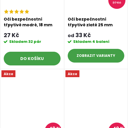
37 Kč
Oči bezpečnostní
Oči bezpečnostní
třpytivé modré, 18 mm
třpytivé zlaté 25 mm
27 Kč
33 Kč
od
Skladem
32 pár
Skladem
4 balení
ZOBRAZIT
DO KOŠÍKU
Akce
Akce