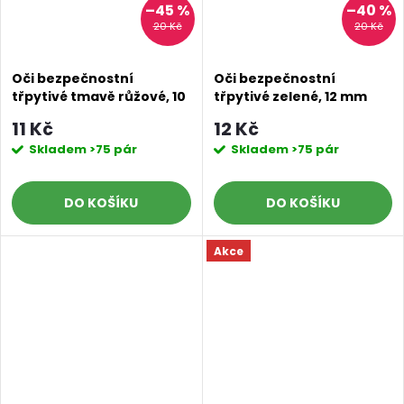
–45 %
–40 %
20 Kč
20 Kč
Oči bezpečnostní
Oči bezpečnostní
třpytivé tmavě růžové, 10
třpytivé zelené, 12 mm
mm
11 Kč
12 Kč
Skladem
>75 pár
Skladem
>75 pár
DO KOŠÍKU
DO KOŠÍKU
Akce