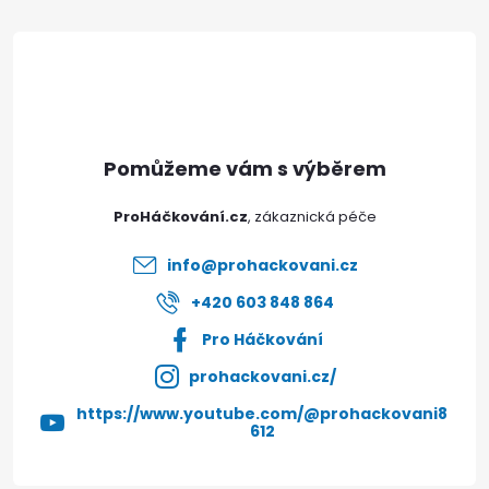
v
á
ý
p
p
i
a
s
t
u
ProHáčkování.cz
í
info
@
prohackovani.cz
+420 603 848 864
Pro Háčkování
prohackovani.cz/
https://www.youtube.com/@prohackovani8
612