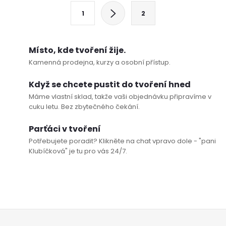
l
S
1
2
t
á
r
d
á
Místo, kde tvoření žije.
a
n
Kamenná prodejna, kurzy a osobní přístup.
k
c
Když se chcete pustit do tvoření hned
o
Máme vlastní sklad, takže vaši objednávku připravíme v
í
v
cuku letu. Bez zbytečného čekání.
á
p
Parťáci v tvoření
n
Potřebujete poradit? Klikněte na chat vpravo dole - "pani
r
í
Klubíčková" je tu pro vás 24/7.
v
k
y
Z