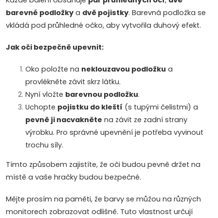
Každé balení obsahuje
pár průhledných očí
,
dvě
barevné podložky
a
dvě pojistky
. Barevná podložka se
vkládá pod průhledné očko, aby vytvořila duhový efekt.
Jak oči bezpečně upevnit:
Oko položte na
neklouzavou podložku
a
provlékněte závit skrz látku.
Nyní vložte
barevnou podložku
.
Uchopte
pojistku do kleští
(s tupými čelistmi) a
pevně ji nacvakněte
na závit ze zadní strany
výrobku. Pro správné upevnění je potřeba vyvinout
trochu síly.
Tímto způsobem zajistíte, že oči budou pevně držet na
místě a vaše hračky budou bezpečné.
Mějte prosím na paměti, že barvy se můžou na různých
monitorech zobrazovat odlišně. Tuto vlastnost určují