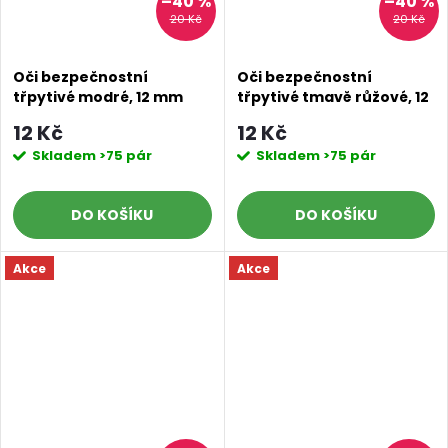
–40 %
–40 %
20 Kč
20 Kč
Oči bezpečnostní
Oči bezpečnostní
třpytivé modré, 12 mm
třpytivé tmavě růžové, 12
mm
12 Kč
12 Kč
Skladem
>75 pár
Skladem
>75 pár
DO KOŠÍKU
DO KOŠÍKU
Akce
Akce