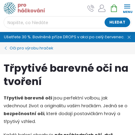
Přejít
NÁKUPNÍ
AI asistent "pani Klubíčková" –
na
KOŠÍK
ProHackovani.cz
obsah
Jsme e-shop s více než osmiletou tradicí a máme pro
HLEDAT
vás připraveno více než 25 tisíc produktů. Vše skladem,
připravené k odeslání.
Ušetřete 30 %. Bavlněné příze DROPS v akci po celý červenec.
Oči pro výrobu hraček
Třpytivé barevné oči na
tvoření
Třpytivé barevné oči
jsou perfektní volbou, jak
vdechnout život a originalitu vašim hračkám. Jedná se o
bezpečnostní oči
, které dodají postavičkám hravý a
třpytivý vzhled.