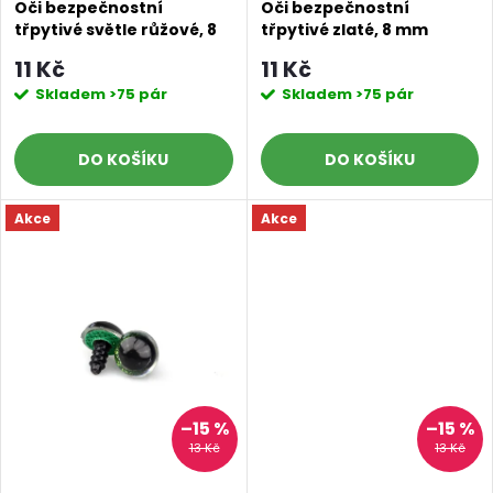
r
Oči bezpečnostní
Oči bezpečnostní
třpytivé světle růžové, 8
třpytivé zlaté, 8 mm
r
mm
o
11 Kč
11 Kč
o
Skladem
>75 pár
Skladem
>75 pár
d
d
DO KOŠÍKU
DO KOŠÍKU
u
u
Akce
Akce
k
k
t
t
ů
ů
–15 %
–15 %
13 Kč
13 Kč