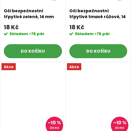
Oči bezpečnostní
Oči bezpečnostní
třpytivé zelené, 14 mm
třpytivé tmavě růžové, 14
mm
18 Kč
18 Kč
Skladem
>75 pár
Skladem
>75 pár
DO KOŠÍKU
DO KOŠÍKU
Akce
Akce
–10 %
–10 %
20 Kč
30 Kč