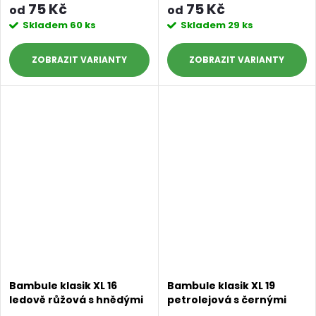
75 Kč
75 Kč
od
od
Skladem
60 ks
Skladem
29 ks
ZOBRAZIT
ZOBRAZIT
Bambule klasik XL 16
Bambule klasik XL 19
ledově růžová s hnědými
petrolejová s černými
konečky
konečky