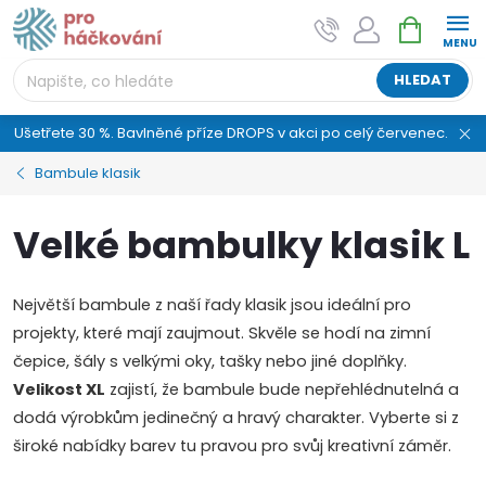
Přejít
NÁKUPNÍ
AI asistent "pani Klubíčková" –
na
KOŠÍK
ProHackovani.cz
obsah
Jsme e-shop s více než osmiletou tradicí a máme pro
HLEDAT
vás připraveno více než 25 tisíc produktů. Vše skladem,
připravené k odeslání.
Ušetřete 30 %. Bavlněné příze DROPS v akci po celý červenec.
Bambule klasik
Velké bambulky klasik L
Největší bambule z naší řady klasik jsou ideální pro
projekty, které mají zaujmout. Skvěle se hodí na zimní
čepice, šály s velkými oky, tašky nebo jiné doplňky.
Velikost XL
zajistí, že bambule bude nepřehlédnutelná a
dodá výrobkům jedinečný a hravý charakter. Vyberte si z
široké nabídky barev tu pravou pro svůj kreativní záměr.