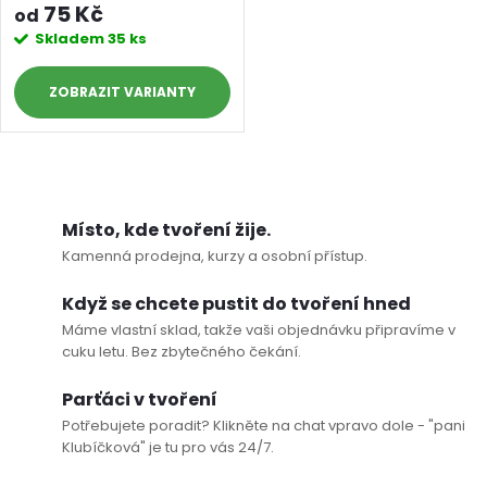
75 Kč
od
Skladem
35 ks
ZOBRAZIT
Doprava a platby
Prodejna
Blog a návody
Poslat
O
v
Místo, kde tvoření žije.
Kamenná prodejna, kurzy a osobní přístup.
l
Když se chcete pustit do tvoření hned
á
Máme vlastní sklad, takže vaši objednávku připravíme v
cuku letu. Bez zbytečného čekání.
d
Parťáci v tvoření
a
Potřebujete poradit? Klikněte na chat vpravo dole - "pani
c
Klubíčková" je tu pro vás 24/7.