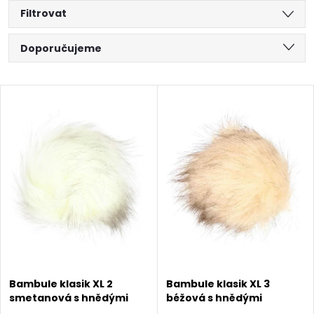
Filtrovat
Ř
Doporučujeme
a
Nejlevnější
V
Nejdražší
z
ý
Abecedně
e
p
n
i
í
s
p
p
r
Bambule klasik XL 2
Bambule klasik XL 3
smetanová s hnědými
béžová s hnědými
r
konečky
konečky