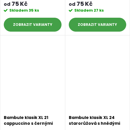
75 Kč
75 Kč
od
od
Skladem
35 ks
Skladem
27 ks
ZOBRAZIT
ZOBRAZIT
Bambule klasik XL 21
Bambule klasik XL 24
cappuccino s černými
starorůžová s hnědými
konečky
konečky