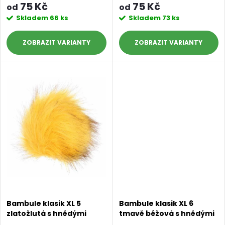
o
75 Kč
75 Kč
od
od
o
Skladem
66 ks
Skladem
73 ks
d
d
ZOBRAZIT
ZOBRAZIT
u
u
k
k
t
t
ů
ů
Bambule klasik XL 5
Bambule klasik XL 6
zlatožlutá s hnědými
tmavě béžová s hnědými
konečky
konečky