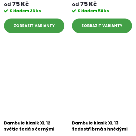
75 Kč
75 Kč
od
od
Skladem
36 ks
Skladem
58 ks
ZOBRAZIT
ZOBRAZIT
Bambule klasik XL 12
Bambule klasik XL 13
světle šedá s černými
šedostříbrná s hnědými
konečky
konečky