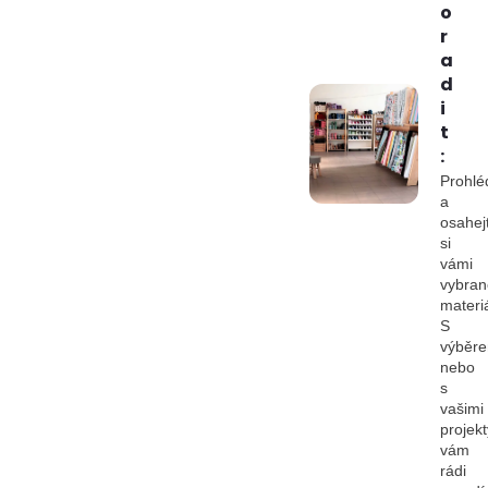
o
r
a
d
i
t
:
Prohlé
a
osahej
si
vámi
vybran
materiá
S
výběr
nebo
s
vašimi
projekt
vám
rádi