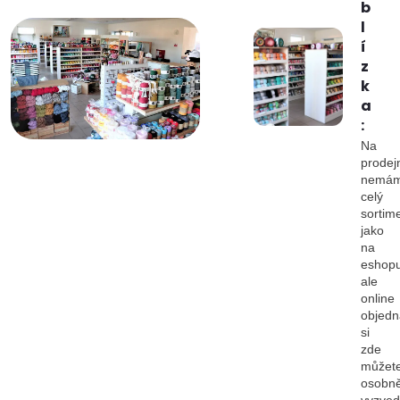
b
l
í
z
k
a
:
Na
prodej
nemá
celý
sortim
jako
na
eshopu
ale
online
objedn
si
zde
můžet
osobn