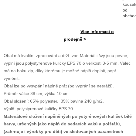
kouse
od
obcho
Více informací o
prodejně >
Obal má kvalitní zpracování a drží tvar. Materiál i švy jsou pevné,
výplní jsou polystyrenové kuličky EPS 70 o velikosti 3-5 mm. Válec
má na boku zip, díky kterému je možné náplň doplnit, popř.
vyměnit.
Obal lze po vysypání náplně prát (po vyprání se nesráží).
Průměr válce 38 cm, výška 10 cm.
Obal složení: 65% polyester, 35% bavlna 240 g/m2.
Výplň: polystyrenové kuličky EPS 70.
Materiálové složení napěněných polystyrénových kuliček bílé
barvy, určených jako náplň do sedacích vaků a polštářů,
(zahrnuje i výrobky pro děti) ve sledovaných parametrech