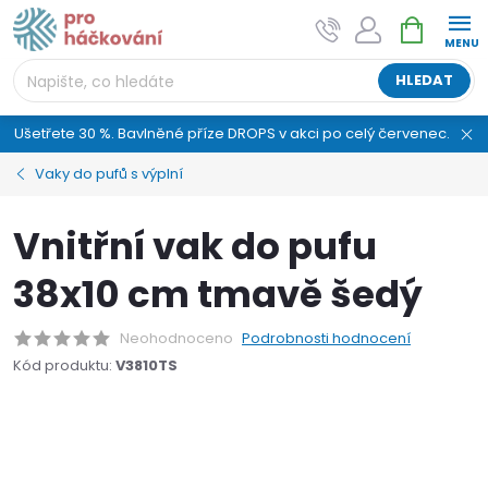
Přejít
NÁKUPNÍ
AI asistent "pani Klubíčková" –
na
KOŠÍK
ProHackovani.cz
obsah
Jsme e-shop s více než osmiletou tradicí a máme pro
HLEDAT
vás připraveno více než 25 tisíc produktů. Vše skladem,
připravené k odeslání.
Ušetřete 30 %. Bavlněné příze DROPS v akci po celý červenec.
Vaky do pufů s výplní
Vnitřní vak do pufu
38x10 cm tmavě šedý
Neohodnoceno
Podrobnosti hodnocení
Kód produktu:
V3810TS