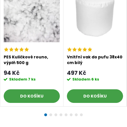
PES Kuličkové rouno,
Vnitřní vak do pufu 38x40
výplň 500 g
cm bílý
94 Kč
497 Kč
Skladem
7 ks
Skladem
6 ks
DO KOŠÍKU
DO KOŠÍKU