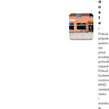
a
n
e
t
e
:
Pokud
přijede
autem,
lze
před
prodej
pohod
zapark
Pokud
budete
cestov
MHD,
zastáv
vlaku
i
autob
je