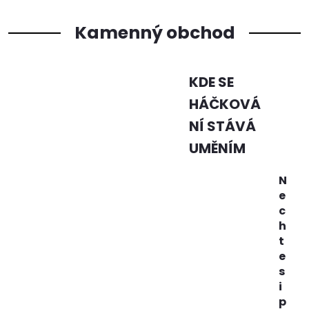
Kamenný obchod
KDE SE
HÁČKOVÁ
NÍ STÁVÁ
UMĚNÍM
N
e
c
h
t
e
s
i
p