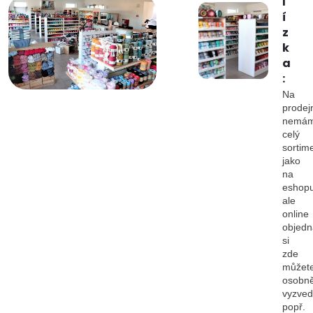
l
í
z
k
a
:
Na
prodej
nemá
celý
sortim
jako
na
eshopu
ale
online
objedn
si
zde
můžet
osobn
vyzved
popř.