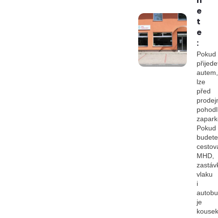
n
e
t
e
:
Pokud
přijede
autem,
lze
před
prodej
pohod
zapark
Pokud
budete
cestov
MHD,
zastáv
vlaku
i
autob
je
kouse