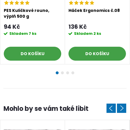
PES Kuličkové rouno,
Háček Ergonomics č.08
výplň 500 g
94 Kč
136 Kč
Skladem
7 ks
Skladem
2 ks
DO KOŠÍKU
DO KOŠÍKU