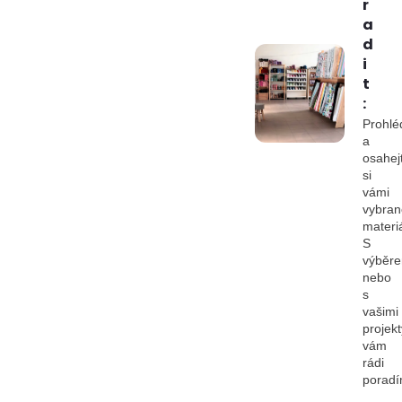
r
a
d
i
t
:
Prohlé
a
osahej
si
vámi
vybran
materiá
S
výběr
nebo
s
vašimi
projekt
vám
rádi
porad