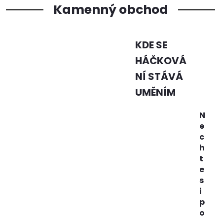
Kamenný obchod
KDE SE
HÁČKOVÁ
NÍ STÁVÁ
UMĚNÍM
N
e
c
h
t
e
s
i
p
o