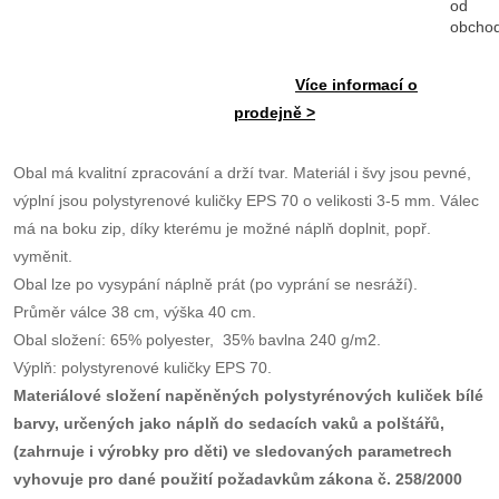
od
obcho
Více informací o
prodejně >
Obal má kvalitní zpracování a drží tvar. Materiál i švy jsou pevné,
výplní jsou polystyrenové kuličky EPS 70 o velikosti 3-5 mm. Válec
má na boku zip, díky kterému je možné náplň doplnit, popř.
vyměnit.
Obal lze po vysypání náplně prát (po vyprání se nesráží).
Průměr válce 38 cm, výška 40 cm.
Obal složení: 65% polyester, 35% bavlna 240 g/m2.
Výplň: polystyrenové kuličky EPS 70.
Materiálové složení napěněných polystyrénových kuliček bílé
barvy, určených jako náplň do sedacích vaků a polštářů,
(zahrnuje i výrobky pro děti) ve sledovaných parametrech
vyhovuje pro dané použití požadavkům zákona č. 258/2000