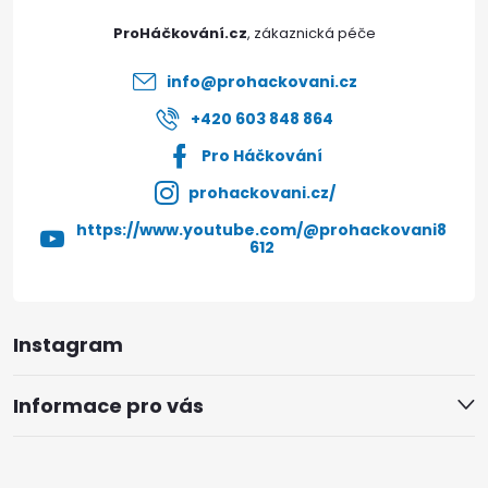
t
ProHáčkování.cz
í
info
@
prohackovani.cz
+420 603 848 864
Pro Háčkování
prohackovani.cz/
https://www.youtube.com/@prohackovani8
612
Instagram
Informace pro vás