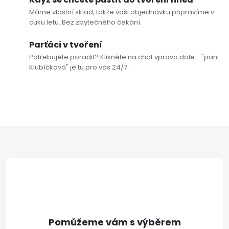
Máme vlastní sklad, takže vaši objednávku připravíme v
cuku letu. Bez zbytečného čekání.
Parťáci v tvoření
Potřebujete poradit? Klikněte na chat vpravo dole - "pani
Klubíčková" je tu pro vás 24/7.
Z
á
p
a