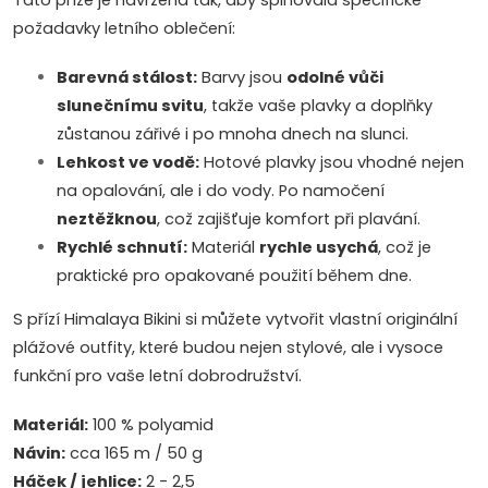
Tato příze je navržena tak, aby splňovala specifické
požadavky letního oblečení:
Barevná stálost:
Barvy jsou
odolné vůči
slunečnímu svitu
, takže vaše plavky a doplňky
zůstanou zářivé i po mnoha dnech na slunci.
Lehkost ve vodě:
Hotové plavky jsou vhodné nejen
na opalování, ale i do vody. Po namočení
neztěžknou
, což zajišťuje komfort při plavání.
Rychlé schnutí:
Materiál
rychle usychá
, což je
praktické pro opakované použití během dne.
S přízí Himalaya Bikini si můžete vytvořit vlastní originální
plážové outfity, které budou nejen stylové, ale i vysoce
funkční pro vaše letní dobrodružství.
Materiál:
100 % polyamid
Návin:
cca 165 m / 50 g
Háček / jehlice:
2 - 2,5