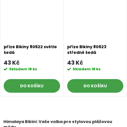
příze Bikiny 80622 světle
příze Bikiny 80623
šedá
středně šedá
43 Kč
43 Kč
Skladem
18 ks
Skladem
18 ks
DO KOŠÍKU
DO KOŠÍKU
O
v
Himalaya Bikini: Vaše volba pro stylovou plážovou