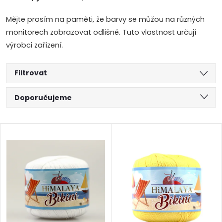
Mějte prosím na paměti, že barvy se můžou na různých
monitorech zobrazovat odlišně. Tuto vlastnost určují
výrobci zařízení.
Filtrovat
Ř
Doporučujeme
a
Nejlevnější
V
Nejdražší
z
ý
Abecedně
e
p
n
i