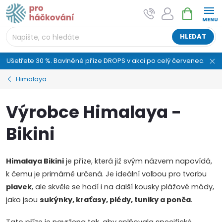
Přejít
NÁKUPNÍ
AI asistent "pani Klubíčková" –
na
KOŠÍK
ProHackovani.cz
obsah
Jsme e-shop s více než osmiletou tradicí a máme pro
HLEDAT
vás připraveno více než 25 tisíc produktů. Vše skladem,
připravené k odeslání.
Ušetřete 30 %. Bavlněné příze DROPS v akci po celý červenec.
Himalaya
Výrobce Himalaya -
Bikini
Himalaya Bikini
je příze, která již svým názvem napovídá,
k čemu je primárně určená. Je ideální volbou pro tvorbu
plavek
, ale skvěle se hodí i na další kousky plážové módy,
jako jsou
sukýnky, kraťasy, plédy, tuniky a ponča
.