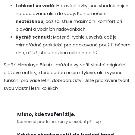
v
Lehkost ve vodě:
Hotové plavky jsou vhodné nejen
na opalování, ale i do vody. Po namočení
ý
neztěžknou
, což zajišťuje maximální komfort při
p
plavání a vodních radovánkách.
Rychlé schnutí:
Materiál rychle usychá, což je
i
mimořádně praktické pro opakované použití během
s
dne, ať už jste u bazénu nebo na pláži.
u
S přízí Himalaya Bikini si můžete vytvořit vlastní originální
plážové outfity, které budou nejen stylové, ale i vysoce
funkční pro vaše letní dobrodružství. Jste připraveni tvořit
svou vlastní letní kolekci?
Místo, kde tvoření žije.
Kamenná prodejna, kurzy a osobní přístup.
Když se chcete pustit do tvoření hned