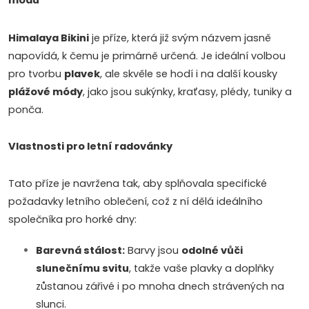
módu
l
Himalaya Bikini
je příze, která již svým názvem jasně
á
napovídá, k čemu je primárně určená. Je ideální volbou
d
pro tvorbu
plavek
, ale skvěle se hodí i na další kousky
Doprava a platby
Prodejna
Blog a návody
plážové módy
, jako jsou sukýnky, kraťasy, plédy, tuniky a
a
ponča.
c
Poslat
Vlastnosti pro letní radovánky
í
p
Tato příze je navržena tak, aby splňovala specifické
požadavky letního oblečení, což z ní dělá ideálního
r
společníka pro horké dny:
v
Barevná stálost:
Barvy jsou
odolné vůči
k
slunečnímu svitu
, takže vaše plavky a doplňky
zůstanou zářivé i po mnoha dnech strávených na
y
slunci.