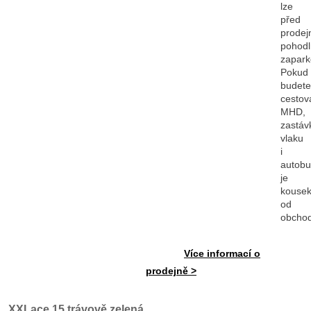
lze
před
prodej
pohod
zapark
Pokud
budete
cestov
MHD,
zastáv
vlaku
i
autob
je
kouse
od
obcho
Více informací o
prodejně >
XXLace 15 trávově zelená.