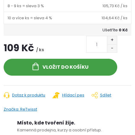
8 - 9 ks = sleva 3 %
105,73 Kč
/ ks
10 a více ks = sleva 4 %
104,64 Kč
/ ks
Ušetříte
0 Kč
109 Kč
/ ks
VLOŽIT DO KOŠÍKU
Dotaz k produktu
Hlídací pes
Sdílet
Značka:
ReTwisst
Místo, kde tvoření žije.
Kamenná prodejna, kurzy a osobní přístup.