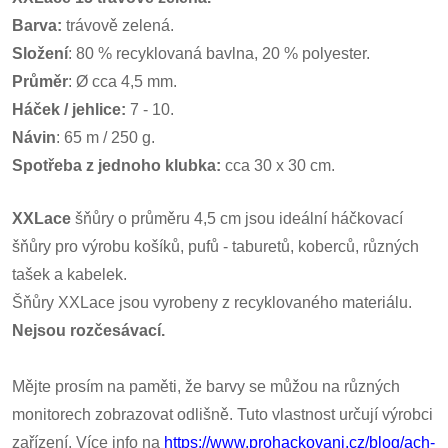
Barva:
trávově zelená.
Složení
: 80 % recyklovaná bavlna, 20 % polyester.
Průměr
: Ø cca 4,5 mm.
Háček / jehlice:
7 - 10.
Návin
: 65 m / 250 g.
Spotřeba z jednoho klubka:
cca 30 x 30 cm.
XXLace
šňůry o průměru 4,5 cm jsou ideální háčkovací
šňůry pro výrobu košíků, pufů - taburetů, koberců, různých
tašek a kabelek.
Šňůry XXLace jsou vyrobeny z recyklovaného materiálu.
Nejsou rozčesávací.
Mějte prosím na paměti, že barvy se můžou na různých
monitorech zobrazovat odlišně. Tuto vlastnost určují výrobci
zařízení. Více info na
https://www.prohackovani.cz/blog/ach-