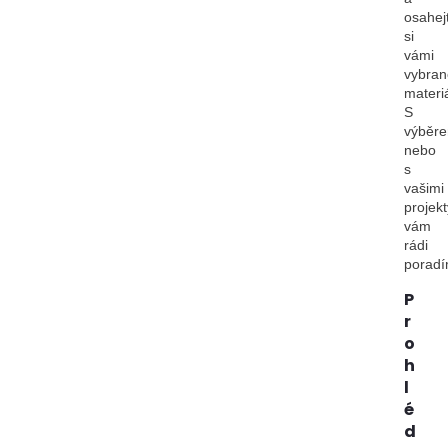
osahej
si
vámi
vybran
materiá
S
výběr
nebo
s
vašimi
projekt
vám
rádi
porad
P
r
o
h
l
é
d