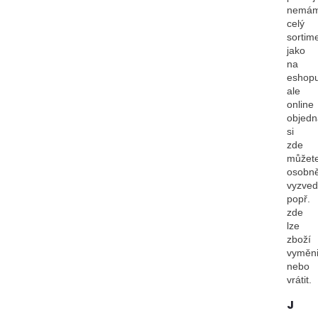
nemá
celý
sortim
jako
na
eshopu
ale
online
objedn
si
zde
můžet
osobn
vyzved
popř.
zde
lze
zboží
vyměni
nebo
vrátit.
J