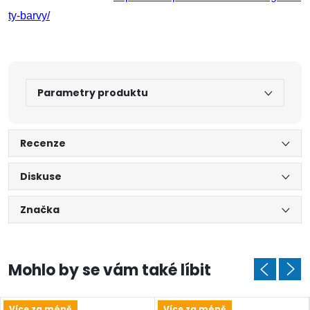
ty-barvy/
Doprava a platby
Prodejna
Blog a návody
Poslat
Parametry produktu
Recenze
Diskuse
Značka
Více za méně
Více za méně