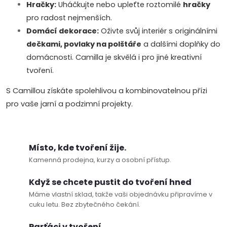
p
Hračky:
Uháčkujte nebo upleťte roztomilé
hračky
pro radost nejmenších.
i
Domácí dekorace:
Oživte svůj interiér s originálními
s
dečkami, povlaky na polštáře
a dalšími doplňky do
domácnosti. Camilla je skvělá i pro jiné kreativní
u
tvoření.
S Camillou získáte spolehlivou a kombinovatelnou přízi
pro vaše jarní a podzimní projekty.
Místo, kde tvoření žije.
Kamenná prodejna, kurzy a osobní přístup.
Když se chcete pustit do tvoření hned
Máme vlastní sklad, takže vaši objednávku připravíme v
cuku letu. Bez zbytečného čekání.
Parťáci v tvoření