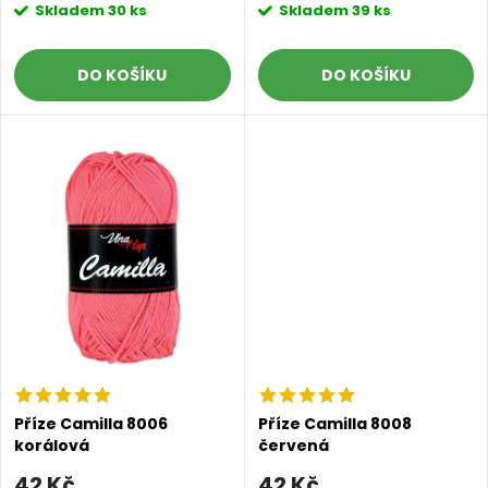
o
Skladem
30 ks
Skladem
39 ks
d
d
DO KOŠÍKU
DO KOŠÍKU
u
u
k
k
t
t
ů
ů
Příze Camilla 8006
Příze Camilla 8008
korálová
červená
42 Kč
42 Kč