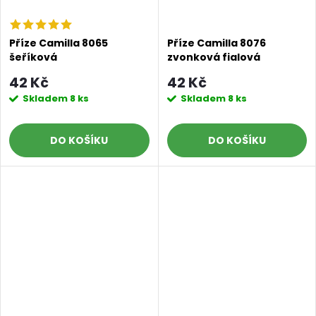
Příze Camilla 8065
Příze Camilla 8076
šeříková
zvonková fialová
42 Kč
42 Kč
Skladem
8 ks
Skladem
8 ks
Doprava a platby
Prodejna
Blog a návody
DO KOŠÍKU
DO KOŠÍKU
Poslat