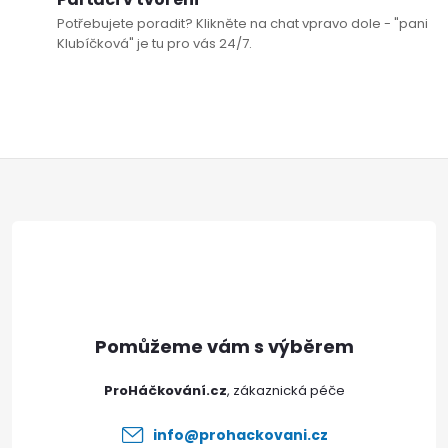
Potřebujete poradit? Klikněte na chat vpravo dole - "pani
Klubíčková" je tu pro vás 24/7.
Z
á
p
a
t
ProHáčkování.cz
í
info
@
prohackovani.cz