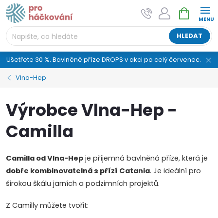
Přejít
NÁKUPNÍ
AI asistent "pani Klubíčková" –
na
KOŠÍK
ProHackovani.cz
obsah
Jsme e-shop s více než osmiletou tradicí a máme pro
HLEDAT
vás připraveno více než 25 tisíc produktů. Vše skladem,
připravené k odeslání.
Ušetřete 30 %. Bavlněné příze DROPS v akci po celý červenec.
Vlna-Hep
Výrobce Vlna-Hep -
Camilla
Camilla od Vlna-Hep
je příjemná bavlněná příze, která je
dobře kombinovatelná s přízí Catania
. Je ideální pro
širokou škálu jarních a podzimních projektů.
Z Camilly můžete tvořit: