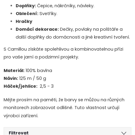
Doplňky:
Čepice, nákrčníky, návleky.
Oblečení:
Svetříky.
Hračky
Domácí dekorace:
Dečky, povlaky na polštáře a
další doplňky do domácnosti a jiné kreativní tvoření.
S Camillou získáte spolehlivou a kombinovatelnou přízi
pro vaše jarní a podzimní projekty.
Materiál:
100% bavlna
Návin:
125 m / 50 g
Háček/jehlice:
2,5 - 3
Mějte prosím na paměti, že barvy se můžou na různých
monitorech zobrazovat odlišně. Tuto vlastnost určují
výrobci zařízení.
Filtrovat