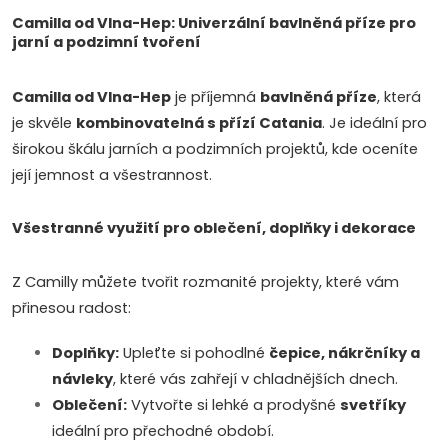
d
á
Camilla od Vlna-Hep: Univerzální bavlněná příze pro
jarní a podzimní tvoření
a
n
k
c
Camilla od Vlna-Hep
je příjemná
bavlněná příze
, která
o
je skvěle
kombinovatelná s přízí Catania
. Je ideální pro
í
v
širokou škálu jarních a podzimních projektů, kde oceníte
á
p
její jemnost a všestrannost.
n
r
í
Všestranné využití pro oblečení, doplňky i dekorace
v
Z Camilly můžete tvořit rozmanité projekty, které vám
k
přinesou radost:
y
Doplňky:
Upleťte si pohodlné
čepice, nákrčníky a
v
návleky
, které vás zahřejí v chladnějších dnech.
ý
Oblečení:
Vytvořte si lehké a prodyšné
svetříky
ideální pro přechodné období.