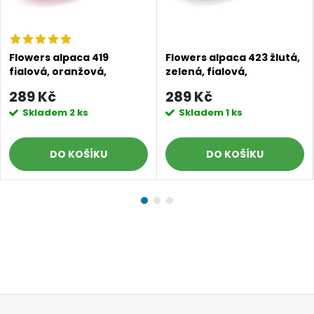
Flowers alpaca 419
Flowers alpaca 423 žlutá,
fialová, oranžová,
zelená, fialová,
červená
fuchsiová, šedá
289 Kč
289 Kč
Doprava a platby
Prodejna
Blog a návody
Skladem
2 ks
Skladem
1 ks
Poslat
DO KOŠÍKU
DO KOŠÍKU
Z