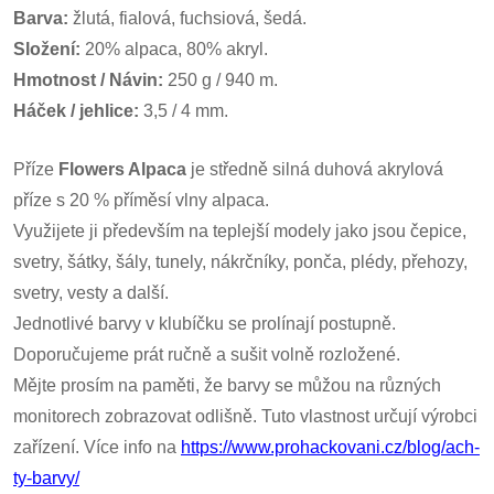
Barva:
žlutá, fialová, fuchsiová, šedá.
Složení:
20% alpaca, 80% akryl.
Hmotnos
t / Návin:
250 g / 940 m.
Háček / jehlice:
3,5 / 4 mm.
Příze
Flowers Alpaca
je středně silná duhová akrylová
příze s 20 % příměsí vlny alpaca.
Využijete ji především na teplejší modely jako jsou čepice,
svetry, šátky, šály, tunely, nákrčníky, ponča, plédy, přehozy,
svetry, vesty a další.
Jednotlivé barvy v klubíčku se prolínají postupně.
Doporučujeme prát ručně a sušit volně rozložené.
Mějte prosím na paměti, že barvy se můžou na různých
monitorech zobrazovat odlišně. Tuto vlastnost určují výrobci
zařízení. Více info na
https://www.prohackovani.cz/blog/ach-
ty-barvy/