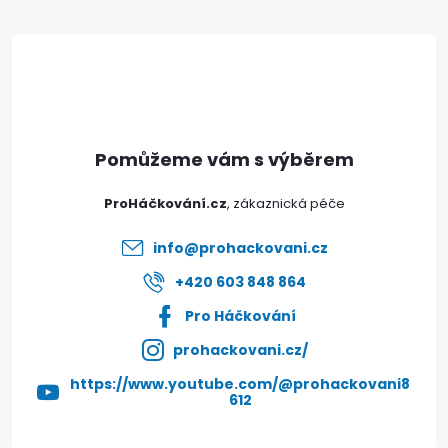
á
p
a
t
ProHáčkování.cz
í
info
@
prohackovani.cz
+420 603 848 864
Pro Háčkování
prohackovani.cz/
https://www.youtube.com/@prohackovani8
612