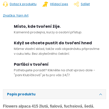
Dotaz k produktu
Hlídací pes
Sdílet
Značka:
Yarn Art
Místo, kde tvoření žije.
Kamenná prodejna, kurzy a osobní přístup.
Když se chcete pustit do tvoření hned
Máme vlastní sklad, takže vaši objednávku připravíme
v cuku letu. Bez zbytečného čekání.
Parťáci v tvoření
Potřebujete poradit? Klikněte na chat vpravo dole -
"pani Klubíčková" je tu pro vás 24/7.
Popis produktu
Flowers alpaca 415 žlutá, fialová, fuchsiová, šedá.