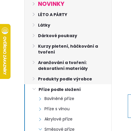
s
NOVINKY
t
LÉTO A PÁRTY
Látky
r
Dárkové poukazy
a
Kurzy pletení, háčkování a
tvoření
n
Aranžování a tvoření:
dekorativní materiály
n
Produkty podle výrobce
í
Příze podle složení
Bavlněné příze
p
Příze s vlnou
a
Akrylové příze
Směsové příze