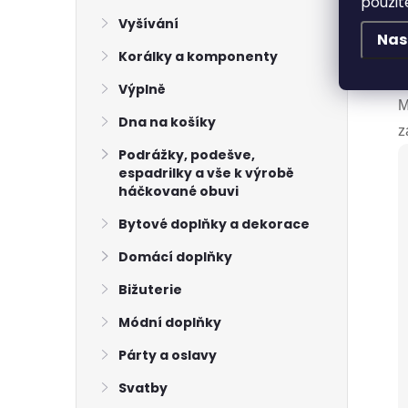
použit
K
Vyšívání
H
Nas
P
Korálky a komponenty
V
Výplně
M
Dna na košíky
z
Podrážky, podešve,
espadrilky a vše k výrobě
háčkované obuvi
Bytové doplňky a dekorace
Domácí doplňky
Bižuterie
Módní doplňky
Párty a oslavy
Svatby