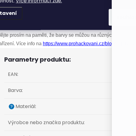
elnost.
Více informací zde.
ontrolní vzorek 10 x 10 cm:
pletením 27 řad, 30 ok a háčkován
imagurumi
je příjemná měkká příze vhodná zejména
na hračk
tavení
Souhla
říze Himagurumi je svou strukturou velmi podobná přízi Jeans, al
ýrobky z této příze lze prát na 40°C.
ějte prosím na paměti, že barvy se můžou na různých monitorech
ařízení. Více info na
https://www.prohackovani.cz/blog/ach-ty-ba
Parametry produktu:
EAN
:
Barva
:
Materiál
:
?
Výrobce nebo značka produktu
: