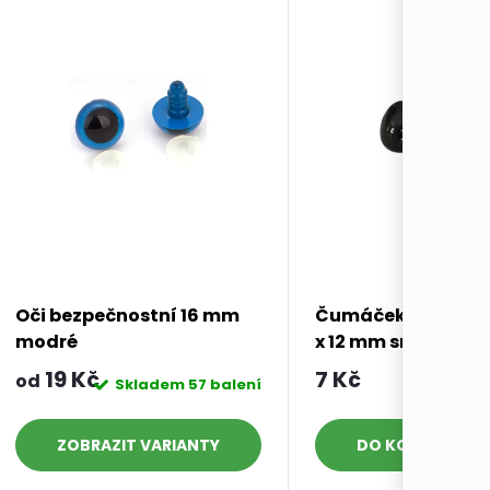
Oči bezpečnostní 16 mm
Čumáček bezpečno
modré
x 12 mm srdíčko če
19 Kč
7 Kč
od
Skladem
57 balení
Skla
ZOBRAZIT
DO KOŠÍKU