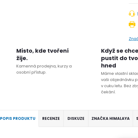
Zna
Místo, kde tvoření
Když se chc
žije.
pustit do tv
hned
Kamenná prodejna, kurzy a
osobní přístup.
Máme vlastní sklad
vaši objednávku p
v cuku letu. Bez z
čekání.
POPIS PRODUKTU
RECENZE
DISKUZE
ZNAČKA
HIMALAYA