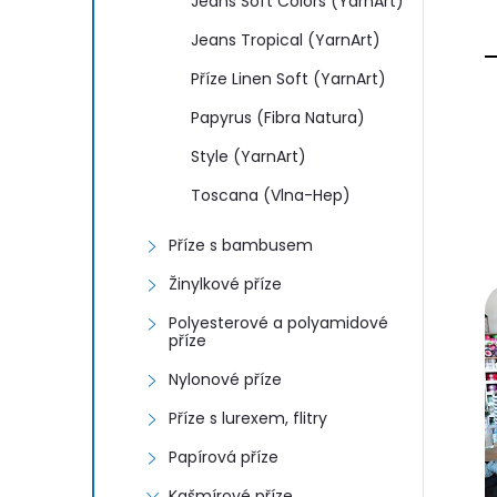
Jeans Soft Colors (YarnArt)
Jeans Tropical (YarnArt)
Příze Linen Soft (YarnArt)
Papyrus (Fibra Natura)
Style (YarnArt)
Toscana (Vlna-Hep)
Příze s bambusem
Žinylkové příze
Polyesterové a polyamidové
příze
Nylonové příze
Příze s lurexem, flitry
Papírová příze
Kašmírové příze