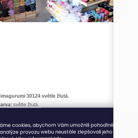
imagurumi 30124 světle žlutá.
arva:
světle žlutá.
ložení:
50% bavlna / 50% acryl.
ávin:
145 m / 50 g.
áme cookies, abychom Vám umožnili pohodlné prohlíže
áček / Jehlice:
Naše doporučení je vel. 3 - 3,5 (prodejce uvádí v
 analýze provozu webu neustále zlepšovali jeho funkce, v