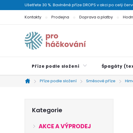
Přejít
Ušetřete 30 %. Bavlněné příze DROPS v akci po celý čer
na
Kontakty
Prodejna
Doprava a platby
Hodn
obsah
Příze podle složení
Špagáty (tex
Příze podle složení
Směsové příze
Him
Domů
P
Přeskočit
Kategorie
kategorie
o
AKCE A VÝPRODEJ