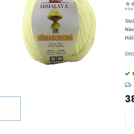
Kód 
Slo
Náv
Háče
Deta
3