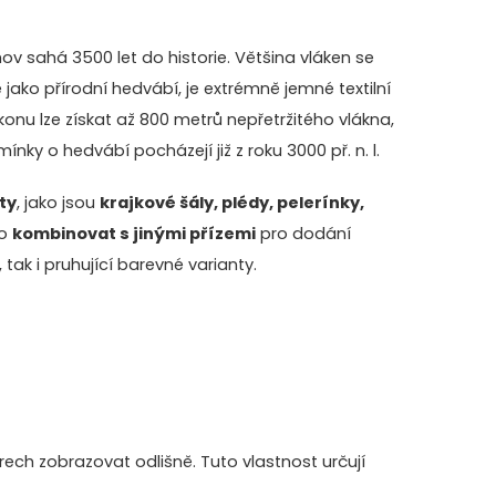
ov sahá 3500 let do historie. Většina vláken se
 jako přírodní hedvábí, je extrémně jemné textilní
nu lze získat až 800 metrů nepřetržitého vlákna,
ky o hedvábí pocházejí již z roku 3000 př. n. l.
ty
, jako jsou
krajkové šály, plédy, pelerínky,
o
kombinovat s jinými přízemi
pro dodání
tak i pruhující barevné varianty.
ch zobrazovat odlišně. Tuto vlastnost určují