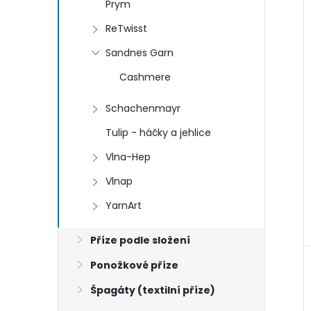
Prym
ReTwisst
Sandnes Garn
Cashmere
Schachenmayr
Tulip - háčky a jehlice
Vlna-Hep
Vlnap
YarnArt
Příze podle složení
Ponožkové příze
Špagáty (textilní příze)