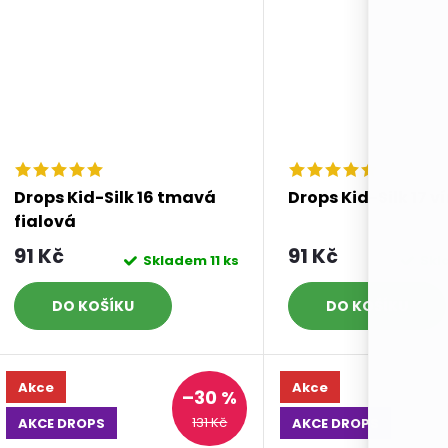
Drops Kid-Silk 16 tmavá
Drops Kid-Silk 17 
fialová
91 Kč
91 Kč
Skladem
11 ks
Sk
DO KOŠÍKU
DO KOŠÍKU
Akce
Akce
–30 %
131 Kč
AKCE DROPS
AKCE DROPS