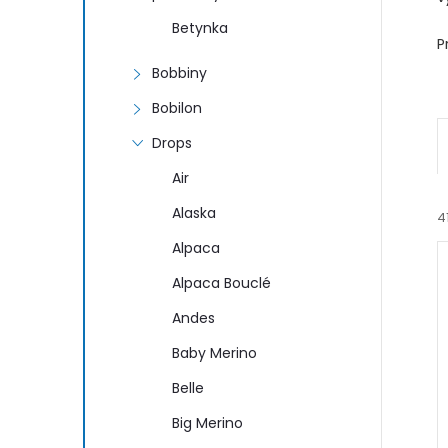
n
Betynka
e
P
Bobbiny
l
Bobilon
Drops
Air
Alaska
4
Alpaca
Alpaca Bouclé
Andes
Baby Merino
í
Belle
i
Big Merino