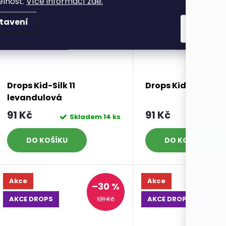
elnost.
Více informací zde.
tavení
Souhla
Drops Kid-Silk 11
Drops Kid-Silk 13 p
levandulová
91 Kč
91 Kč
Skladem
14 ks
Sk
DO KOŠÍKU
DO KOŠÍKU
Akce
Akce
–30 %
131 Kč
AKCE DROPS
AKCE DROPS