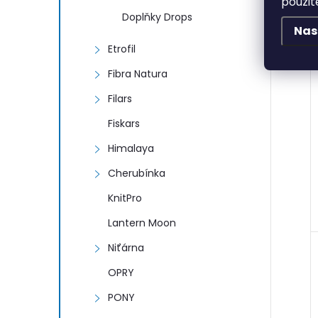
použit
Doplňky Drops
Nas
Etrofil
Fibra Natura
Filars
Fiskars
Himalaya
Cherubínka
KnitPro
Lantern Moon
Niťárna
OPRY
PONY