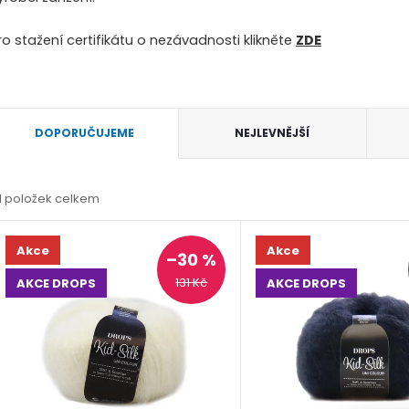
ro stažení certifikátu o nezávadnosti klikněte
ZDE
Ř
DOPORUČUJEME
NEJLEVNĚJŠÍ
a
1
položek celkem
z
V
e
Akce
Akce
–30 %
ý
131 Kč
AKCE DROPS
AKCE DROPS
n
p
p