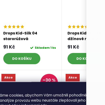
Drops Kid-Silk 04
Drops Kid-Silk 08 
starorůžová
džínově modrá
91 Kč
91 Kč
Skladem
1 ks
Skl
DO KOŠÍKU
DO KOŠÍKU
Akce
Akce
–30 %
131 Kč
AKCE DROPS
AKCE DROPS
áme cookies, abychom Vám umožnili pohodlné prohlíže
 analýze provozu webu neustále zlepšovali jeho funkce, v