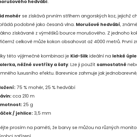
orušového hedvábí
.
id mohér
se získává prvním střihem angorských koz, jejichž ch
přádá podobně jako česaná vlna.
Morušové hedvábí
, známé
lákno získávané z výměšků bource morušového. Z jednoho koko
řičemž celkově může kokon obsahovat až 4000 metrů. První zmín
íky této výjimečné kombinaci je
Kid-Silk
ideální na
lehké úple
olerka, něžné svetříky a šaty
. Lze ji použít
samostatně
neb
emného luxusního efektu. Barevnice zahrnuje jak jednobarevné, 
ložení:
75 % mohér, 25 % hedvábí
ávin:
cca 210 m
motnost:
25 g
áček / jehlice:
3,5 mm
ějte prosím na paměti, že barvy se můžou na různých monitore
ýrobci zařízení.