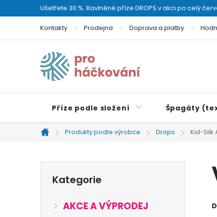
Přejít
Ušetřete 30 %. Bavlněné příze DROPS v akci po celý čer
na
Kontakty
Prodejna
Doprava a platby
Hodn
obsah
Příze podle složení
Špagáty (tex
Produkty podle výrobce
Drops
Kid-Silk
Domů
P
Přeskočit
Kategorie
kategorie
o
AKCE A VÝPRODEJ
D