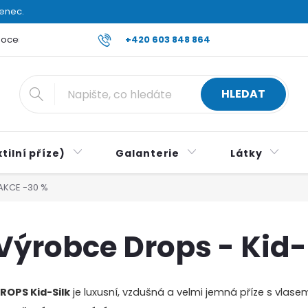
venec.
ocení obchodu
Reklamace a vrácení zboží
+420 603 848 864
Všeobecné ob
HLEDAT
tilní příze)
Galanterie
Látky
 AKCE -30 %
Výrobce Drops - Kid-
ROPS Kid-Silk
je luxusní, vzdušná a velmi jemná příze s vlas