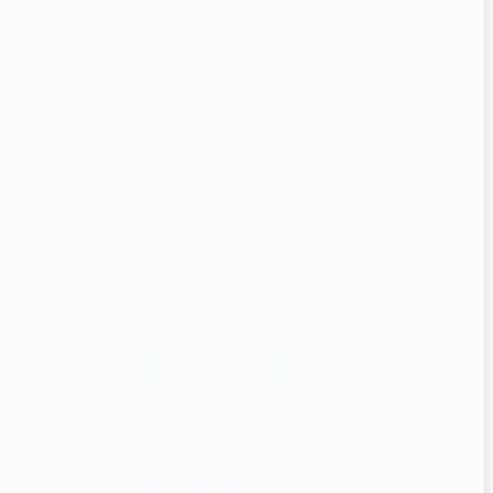
rezavá
Drops Kid-Silk 34 zelená
šalvěj
91 Kč
adem
4 ks
Skladem
8 ks
DO KOŠÍKU
Akce
–30 %
–30 %