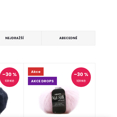
NEJDRAŽŠÍ
ABECEDNĚ
Akce
–30 %
–30 %
131 Kč
131 Kč
AKCE DROPS