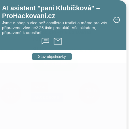
AI asistent "pani Klubíčková" –
ProHackovani.cz
Jsme e-shop s více než osmiletou tradicí a máme pro vás
připraveno více než 25 tisíc produktů. Vše skladem,
černá
Drops Kid-Silk 03 světlá
připravené k odeslání.
růžová
91 Kč
adem
15 ks
Skladem
10 ks
Stav objednávky
DO KOŠÍKU
Akce
–30 %
–30 %
131 Kč
131 Kč
AKCE DROPS