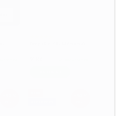
sím
ink
Drops Kid-Silk 14 červená
91 Kč
ladem
2 ks
Skladem
2 ks
DO KOŠÍKU
Akce
–30 %
–30 %
131 Kč
131 Kč
AKCE DROPS