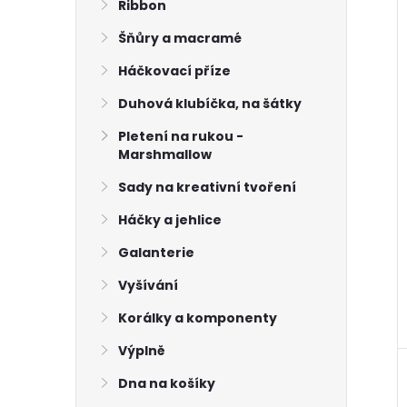
Ribbon
Šňůry a macramé
Háčkovací příze
Duhová klubíčka, na šátky
Pletení na rukou -
Marshmallow
Sady na kreativní tvoření
Háčky a jehlice
Galanterie
Vyšívání
Korálky a komponenty
Výplně
Dna na košíky