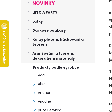
s
m
NOVINKY
t
LÉTO A PÁRTY
K
s
Látky
r
v
Dárkové poukazy
p
a
Kurzy pletení, háčkování a
tvoření
D
n
b
Aranžování a tvoření:
dekorativní materiály
j
n
Produkty podle výrobce
S
í
Addi
N
Alize
p
H
H
Anchor
a
Ariadne
M
příze Betynka
v