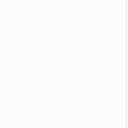
vínová
Drops Kid-Silk 20 světlá
béžová
91 Kč
ladem
2 ks
Skladem
4 ks
DO KOŠÍKU
Akce
–30 %
–30 %
131 Kč
131 Kč
AKCE DROPS