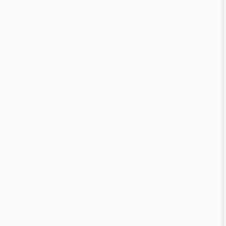
světlá
Drops Kid-Silk 10 šedá
91 Kč
adem
20 ks
Skladem
11 ks
DO KOŠÍKU
Akce
–30 %
–30 %
131 Kč
131 Kč
AKCE DROPS
ní webu
ýkon a