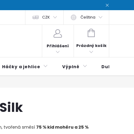
chodní podmínky
CZK
Zásady ochrana osobních údajů / Privacy poli
Čeština
NÁKUPNÍ
KOŠÍK
Prázdný košík
Přihlášení
Háčky a jehlice
Výplně
Duhová klubí
Silk
em, tvořená směsí
75 % kid mohéru a 25 %