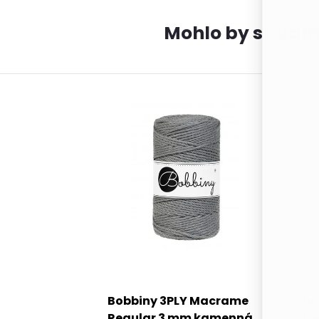
Bobbiny 3PLY Macrame
Bo
Regular 3 mm kamenná
Re