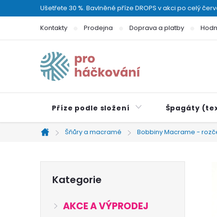
Přejít
Ušetřete 30 %. Bavlněné příze DROPS v akci po celý čer
na
Kontakty
Prodejna
Doprava a platby
Hodn
obsah
Příze podle složení
Špagáty (tex
Šňůry a macramé
Bobbiny Macrame - rozč
Domů
P
Přeskočit
Kategorie
kategorie
o
AKCE A VÝPRODEJ