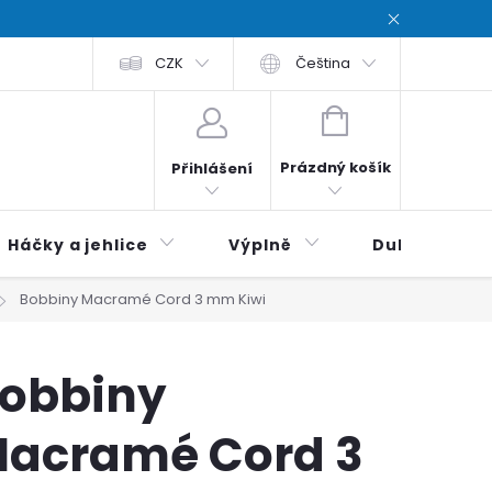
chodní podmínky
CZK
Zásady ochrana osobních údajů / Privacy poli
Čeština
NÁKUPNÍ
KOŠÍK
Prázdný košík
Přihlášení
Háčky a jehlice
Výplně
Duhová klubí
Bobbiny Macramé Cord 3 mm Kiwi
obbiny
acramé Cord 3