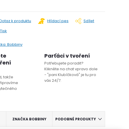
Dotaz k produktu
Hlídací pes
Sdílet
Tisk
čka:
Bobbiny
ete
Parťáci v tvoření
oření
Potřebujete poradit?
Klikněte na chat vpravo dole
- "pani Klubíčková" je tu pro
, takže
vás 24/7.
řipravíme
bytečného
ZNAČKA
BOBBINY
PODOBNÉ PRODUKTY