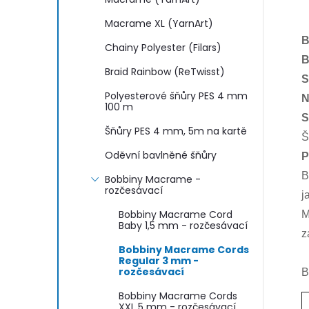
Macrame XL (YarnArt)
B
Chainy Polyester (Filars)
B
Braid Rainbow (ReTwisst)
S
Polyesterové šňůry PES 4 mm
N
100 m
S
Šňůry PES 4 mm, 5m na kartě
Š
Oděvní bavlněné šňůry
P
B
Bobbiny Macrame -
rozčesávací
j
Bobbiny Macrame Cord
M
Baby 1,5 mm - rozčesávací
z
Bobbiny Macrame Cords
Regular 3 mm -
rozčesávací
B
Bobbiny Macrame Cords
XXL 5 mm - rozčesávací