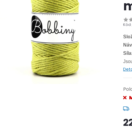
m
Kód 
Slo
Náv
Síla
Jsou
Deta
Pol
M
2