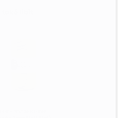
bbiny 3PLY Macrame
gular 3 mm Kiwi ( Kiwi )