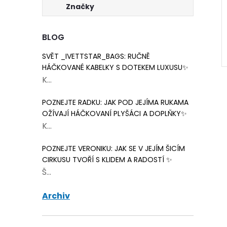
Značky
BLOG
SVĚT _IVETTSTAR_BAGS: RUČNĚ
HÁČKOVANÉ KABELKY S DOTEKEM LUXUSU✨
K...
POZNEJTE RADKU: JAK POD JEJÍMA RUKAMA
OŽÍVAJÍ HÁČKOVANÍ PLYŠÁCI A DOPLŇKY✨
K...
POZNEJTE VERONIKU: JAK SE V JEJÍM ŠICÍM
CIRKUSU TVOŘÍ S KLIDEM A RADOSTÍ ✨
Š...
Archiv