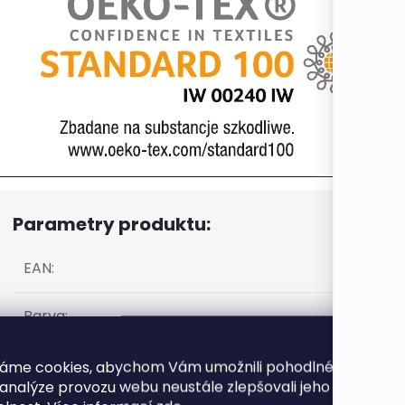
Parametry produktu:
EAN
:
Barva
:
Materiál
:
?
áme cookies, abychom Vám umožnili pohodlné prohlíže
 analýze provozu webu neustále zlepšovali jeho funkce, v