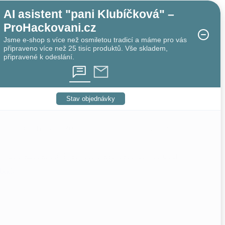
AI asistent "pani Klubíčková" –
ProHackovani.cz
Jsme e-shop s více než osmiletou tradicí a máme pro vás
připraveno více než 25 tisíc produktů. Vše skladem,
připravené k odeslání.
Stav objednávky
(drhání), ale lze s nimi i plést a háčkovat tak,
 zobrazovat odlišně. Tuto vlastnost určují výrobci
rvy/
.