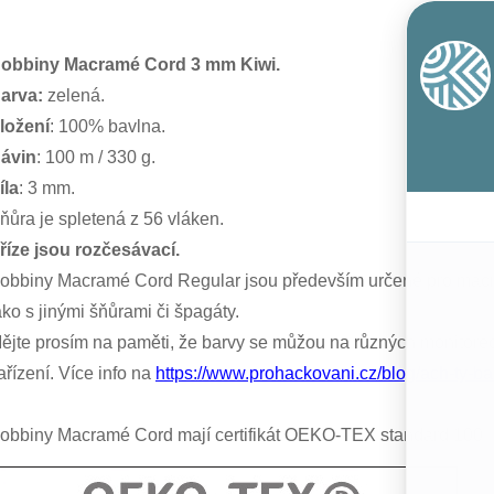
obbiny Macramé Cord 3 mm Kiwi.
arva:
zelená.
ložení
: 100% bavlna.
ávin
: 100 m / 330 g.
íla
: 3 mm.
ňůra je spletená z 56 vláken.
říze jsou rozčesávací.
obbiny Macramé Cord Regular jsou především určené pro macramé 
ako s jinými šňůrami či špagáty.
ějte prosím na paměti, že barvy se můžou na různých monitorech
ařízení. Více info na
https://www.prohackovani.cz/blog/ach-ty-ba
obbiny Macramé Cord mají certifikát OEKO-TEX standard 100