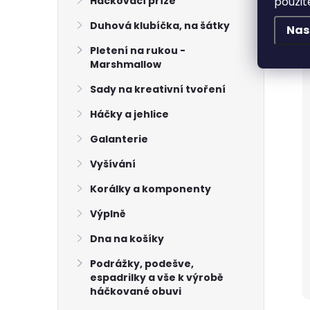
použit
Háčkovací příze
Duhová klubíčka, na šátky
Nas
Pletení na rukou -
Marshmallow
Sady na kreativní tvoření
Háčky a jehlice
Galanterie
Vyšívání
Korálky a komponenty
Výplně
Dna na košíky
Podrážky, podešve,
espadrilky a vše k výrobě
háčkované obuvi