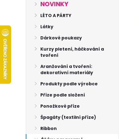
s
NOVINKY
t
LÉTO A PÁRTY
Látky
r
Dárkové poukazy
a
Kurzy pletení, háčkování a
tvoření
n
Aranžování a tvoření:
dekorativní materiály
n
Produkty podle výrobce
í
Příze podle složení
p
Ponožkové příze
Špagáty (textilní příze)
a
Ribbon