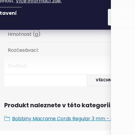
elnost.
Více informací zde.
Výrobce nebo značka produktu
:
tavení
Souhla
Návin (m)
:
Hmotnost (g)
:
Rozčesávací
:
Dodává
:
VŠECHNY PARAMET
Produkt naleznete v této kategorii
Bobbiny Macrame Cords Regular 3 mm - rozčesáva