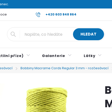
venec.
ocení obchodu
Reklamace a vrácení zboží
+420 603 848 864
Všeobecné ob
HLEDAT
tilní příze)
Galanterie
Látky
esávací
Bobbiny Macrame Cords Regular 3 mm - rozčesávací
B
M