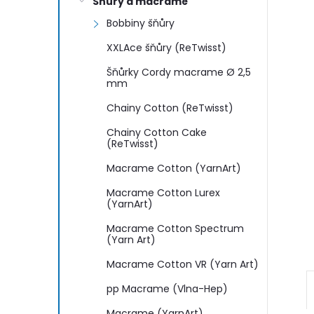
n
Šňůry a macramé
Bobbiny šňůry
e
XXLAce šňůry (ReTwisst)
l
Šňůrky Cordy macrame Ø 2,5
mm
Chainy Cotton (ReTwisst)
Chainy Cotton Cake
(ReTwisst)
Macrame Cotton (YarnArt)
Macrame Cotton Lurex
(YarnArt)
Macrame Cotton Spectrum
(Yarn Art)
Macrame Cotton VR (Yarn Art)
pp Macrame (Vlna-Hep)
Macrame (YarnArt)