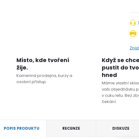
Zna
Místo, kde tvoření
Když se chc
žije.
pustit do tv
hned
Kamenná prodejna, kurzy a
osobní přístup.
Máme vlastní sklad
vaši objednávku p
v cuku letu. Bez z
čekání.
POPIS PRODUKTU
RECENZE
DISKUZE