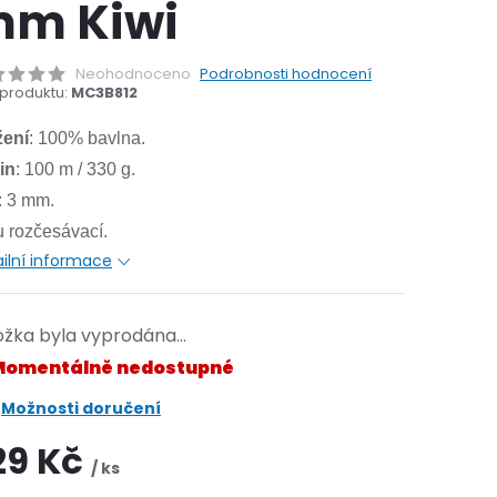
m Kiwi
Neohodnoceno
Podrobnosti hodnocení
produktu:
MC3B812
žení
: 100% bavlna.
in
: 100 m / 330 g.
: 3 mm.
 rozčesávací.
ilní informace
ožka byla vyprodána…
omentálně nedostupné
Možnosti doručení
29 Kč
/ ks