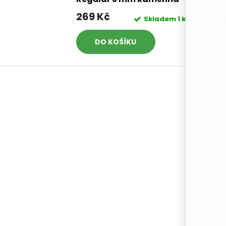
šedá (Stone Grey)
269 Kč
26
Skladem
1 ks
DO KOŠÍKU