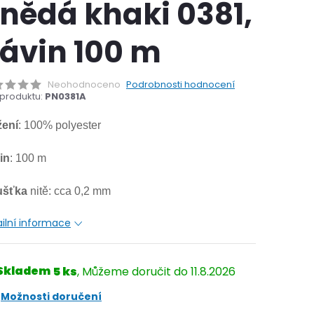
nědá khaki 0381,
ávin 100 m
Neohodnoceno
Podrobnosti hodnocení
produktu:
PN0381A
žení
: 100% polyester
in
: 100 m
ušťka
nitě: cca 0,2 mm
ilní informace
Skladem
5 ks
11.8.2026
Možnosti doručení