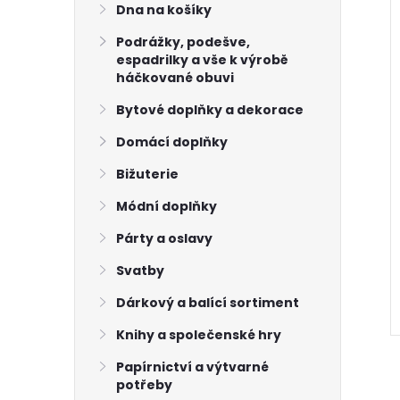
Dna na košíky
Podrážky, podešve,
espadrilky a vše k výrobě
háčkované obuvi
Bytové doplňky a dekorace
Domácí doplňky
Bižuterie
ová nit Amann
Polyesterová nit Amann
Módní doplňky
temná zelená
ASPO 120 hnědá našedlá
in 100 m
1182 návin 100 m
Párty a oslavy
16 Kč
Skladem
9 ks
Skladem
6 ks
Svatby
ŠÍKU
DO KOŠÍKU
Dárkový a balící sortiment
Knihy a společenské hry
Papírnictví a výtvarné
potřeby