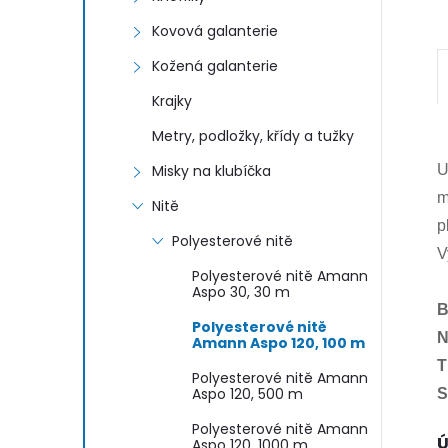
Kovová galanterie
Kožená galanterie
Krajky
Metry, podložky, křídy a tužky
Misky na klubíčka
U
m
Nitě
p
Polyesterové nitě
V
Polyesterové nitě Amann
Aspo 30, 30 m
B
Polyesterové nitě
N
Amann Aspo 120, 100 m
T
Polyesterové nitě Amann
Aspo 120, 500 m
S
Polyesterové nitě Amann
Ú
Aspo 120, 1000 m