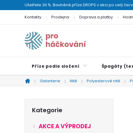
Přejít
Ušetřete 30 %. Bavlněné příze DROPS v akci po celý čer
na
Kontakty
Prodejna
Doprava a platby
Hodn
obsah
Příze podle složení
Špagáty (tex
Galanterie
Nitě
Polyesterové nitě
P
Domů
P
Přeskočit
Kategorie
kategorie
o
AKCE A VÝPRODEJ