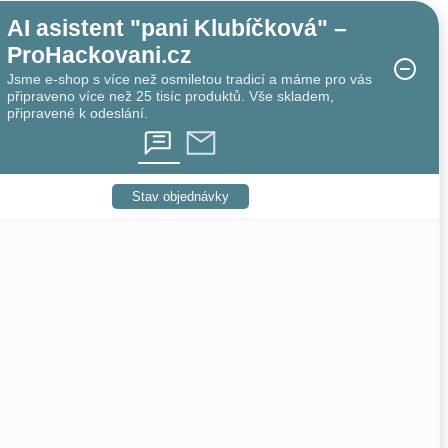
AI asistent "pani Klubíčková" –
ProHackovani.cz
ZNAČKA
ASPO
PODOBNÉ PRODUKTY
Jsme e-shop s více než osmiletou tradicí a máme pro vás
připraveno více než 25 tisíc produktů. Vše skladem,
připravené k odeslání.
 Je vhodná pro šití všech druhů textilních
 je vysoce pevná, odolná vůči oděru, bakteriím i
Stav objednávky