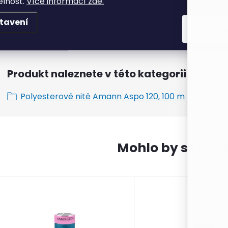
Dodává
:
elnost.
Více informací zde.
tavení
Upozornění
:
Souhla
Produkt naleznete v této kategorii
Polyesterové nitě Amann Aspo 120, 100 m