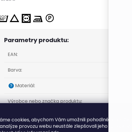
Parametry produktu:
EAN
:
Barva
:
Materiál
:
?
Výrobce nebo značka produktu
:
Návin (m)
:
áme cookies, abychom Vám umožnili pohodlné prohlíže
 analýze provozu webu neustále zlepšovali jeho funkce, v