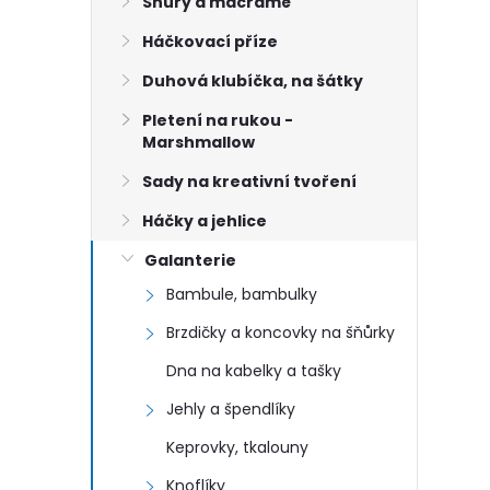
n
Šňůry a macramé
Háčkovací příze
e
Duhová klubíčka, na šátky
l
Pletení na rukou -
Marshmallow
Sady na kreativní tvoření
Háčky a jehlice
Galanterie
Bambule, bambulky
Brzdičky a koncovky na šňůrky
Dna na kabelky a tašky
Jehly a špendlíky
Keprovky, tkalouny
Knoflíky