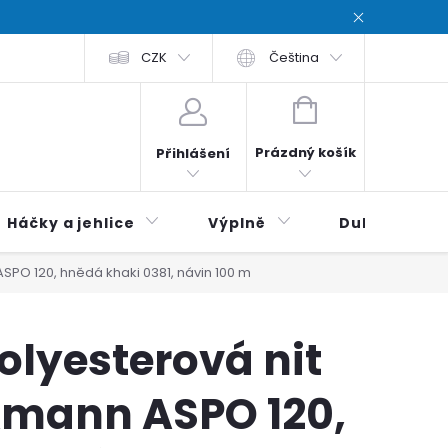
chodní podmínky
CZK
Zásady ochrana osobních údajů / Privacy poli
Čeština
NÁKUPNÍ
KOŠÍK
Prázdný košík
Přihlášení
Háčky a jehlice
Výplně
Duhová klubí
SPO 120, hnědá khaki 0381, návin 100 m
olyesterová nit
mann ASPO 120,