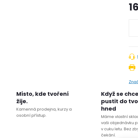
1
Zna
Místo, kde tvoření
Když se chc
žije.
pustit do tv
hned
Kamenná prodejna, kurzy a
osobní přístup.
Máme vlastní sklad
vaši objednávku p
v cuku letu. Bez z
čekání.