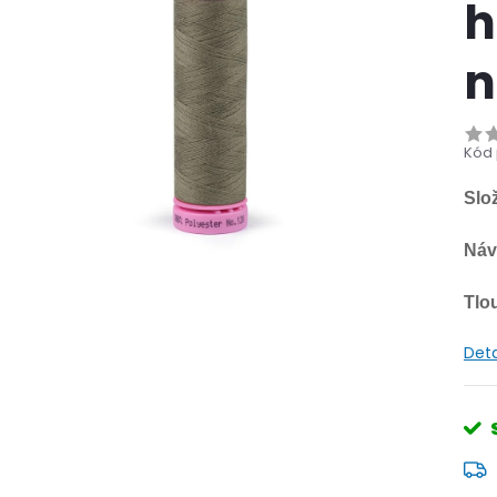
h
n
Kód 
Slo
Náv
Tlo
Deta