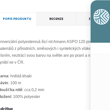
POPIS PRODUKTU
RECENZE
DISKUZE
niverzální polyesterová šicí nit Amann ASPO 120 pro domácnost.
ateriálů z přírodních, směsových i syntetických vláken. Aspo nit
lísním, neztrácí svou barvu na světle ani po praní a nesráží se.
yrábí se v ČR.
arva
: hnědá khaki
ávin
:
100 m
loušťka
nitě
:
cca 0,2 mm
ložení
: 100% polyester
držba