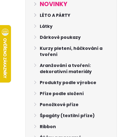
s
NOVINKY
t
LÉTO A PÁRTY
Látky
r
Dárkové poukazy
a
Kurzy pletení, háčkování a
tvoření
n
Aranžování a tvoření:
dekorativní materiály
n
Produkty podle výrobce
í
Příze podle složení
p
Ponožkové příze
Špagáty (textilní příze)
a
Ribbon