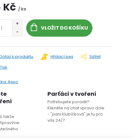
6 Kč
/ ks
VLOŽIT DO KOŠÍKU
Dotaz k produktu
Hlídací pes
Sdílet
Tisk
čka:
Aspo
ete
Parťáci v tvoření
oření
Potřebujete poradit?
Klikněte na chat vpravo dole
- "pani Klubíčková" je tu pro
, takže
vás 24/7.
řipravíme
bytečného