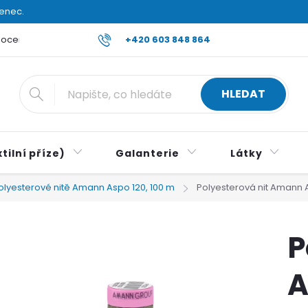
venec.
ocení obchodu
Reklamace a vrácení zboží
+420 603 848 864
Všeobecné ob
HLEDAT
tilní příze)
Galanterie
Látky
olyesterové nitě Amann Aspo 120, 100 m
Polyesterová nit Amann A
P
A