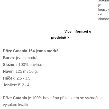
autob
je
kouse
od
obcho
Více informací o
prodejně >
Příze Catania 164 jeans modrá.
Barva:
jeans modrá.
Složení
: 100% bavlna.
Návin
: 125 m / 50 g.
Háček
: 2,5 - 3,5.
Jehlice
: č. 2 - 4.
Příze
Catania
je 100% bavlněná příze, která se vyznačuje
vysokou kvalitou.