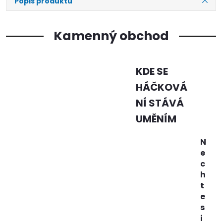
Popis produktu
Kamenný obchod
KDE SE
HÁČKOVÁ
NÍ STÁVÁ
UMĚNÍM
N
e
c
h
t
e
s
i