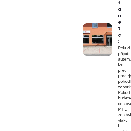
t
a
n
e
t
e
:
Pokud
přijede
autem,
lze
před
prodej
pohod
zapark
Pokud
budete
cestov
MHD,
zastáv
vlaku
i