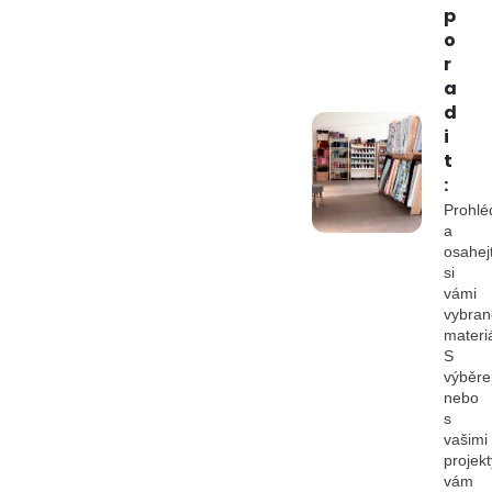
p
o
r
a
d
i
t
:
Prohlé
a
osahej
si
vámi
vybran
materiá
S
výběr
nebo
s
vašimi
projekt
vám