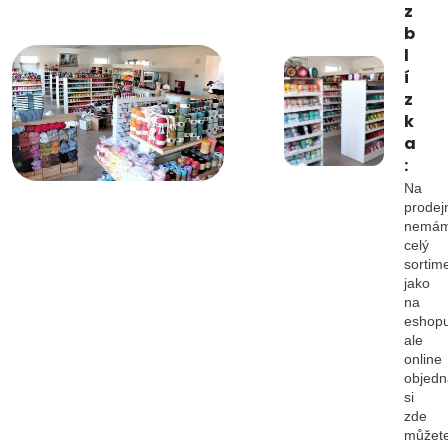
z
b
l
í
z
k
a
:
Na
prodej
nemá
celý
sortim
jako
na
eshopu
ale
online
objedn
si
zde
můžet