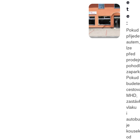
e
t
e
:
Pokud
přijede
autem,
lze
před
prodej
pohod
zapark
Pokud
budete
cestov
MHD,
zastáv
vlaku
i
autob
je
kouse
od