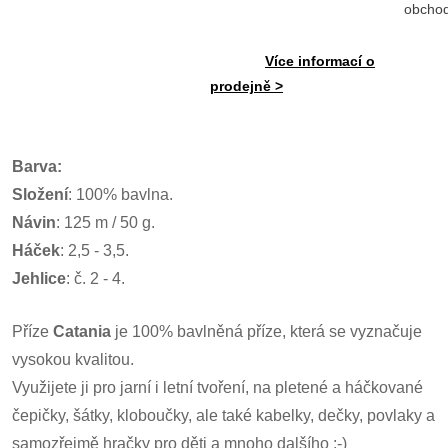
obcho
Více informací o
prodejně >
Barva:
Složení
: 100% bavlna.
Návin
: 125 m / 50 g.
Háček
: 2,5 - 3,5.
Jehlice
: č. 2 - 4.
Příze
Catania
je 100% bavlněná příze, která se vyznačuje
vysokou kvalitou.
Využijete ji pro jarní i letní tvoření, na pletené a háčkované
čepičky, šátky, kloboučky, ale také kabelky, dečky, povlaky a
samozřejmě hračky pro děti a mnoho další
ho :-)