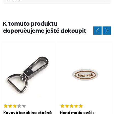
K tomuto produktu
doporučujeme ještě dokoupit
Doprava a platby
Prodejna
Blog a návody
Poslat
Kovová karabina otočná
Hand made ovál s