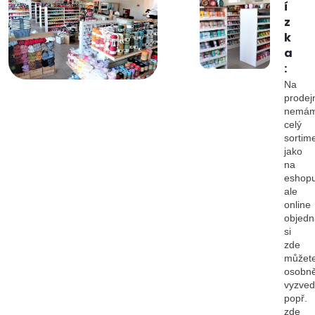
í
z
k
a
:
Na
prodej
nemá
celý
sortim
jako
na
eshopu
ale
online
objedn
si
zde
můžet
osobn
vyzved
popř.
zde