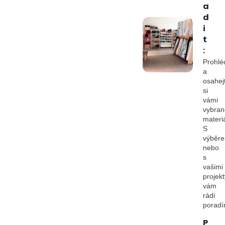
a
d
i
t
:
Prohlé
a
osahej
si
vámi
vybran
materiá
S
výběr
nebo
s
vašimi
projekt
vám
rádi
porad
P