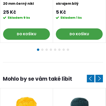
20 mm černý nikl
okrajem bílý
25 Kč
5 Kč
Skladem
9 ks
Skladem
1 ks
DO KOŠÍKU
DO KOŠÍKU