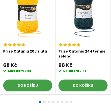
Příze Catania 208 žlutá
Příze Catania 244 temně
zelená
68 Kč
68 Kč
Skladem
7 ks
Skladem
7 ks
DO KOŠÍKU
DO KOŠÍKU