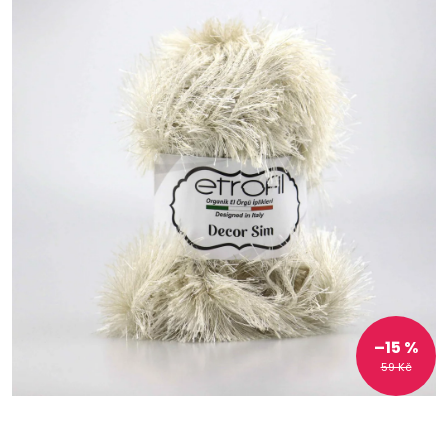
–15 %
59 Kč