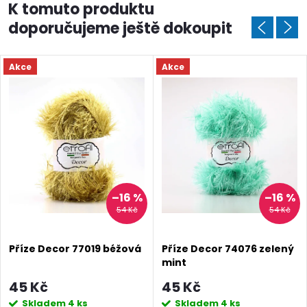
K tomuto produktu
doporučujeme ještě dokoupit
Akce
Akce
–16 %
–16 %
54 Kč
54 Kč
Příze Decor 77019 béžová
Příze Decor 74076 zelený
mint
45 Kč
45 Kč
Skladem
4 ks
Skladem
4 ks