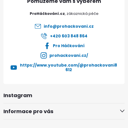
t
ProHáčkování.cz
í
info
@
prohackovani.cz
+420 603 848 864
Pro Háčkování
prohackovani.cz/
https://www.youtube.com/@prohackovani8
612
Instagram
Informace pro vás