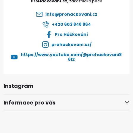
ProHáčkování.cz
í
info
@
prohackovani.cz
+420 603 848 864
Pro Háčkování
prohackovani.cz/
https://www.youtube.com/@prohackovani8
612
Instagram
Informace pro vás