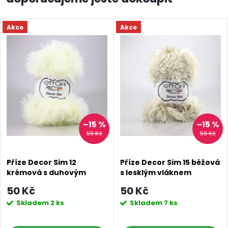
Akce
Akce
–15 %
–15 %
59 Kč
59 Kč
Příze Decor Sim 12
Příze Decor Sim 15 béžová
krémová s duhovým
s lesklým vláknem
vláknem
50 Kč
50 Kč
Skladem
2 ks
Skladem
7 ks