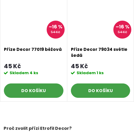
–16 %
–16 %
54 Kč
54 Kč
Příze Decor 77019 béžová
Příze Decor 79034 světle
šedá
45 Kč
45 Kč
Skladem
4 ks
Skladem
1 ks
DO KOŠÍKU
DO KOŠÍKU
O
v
Proč zvolit přízi Etrofil Decor?