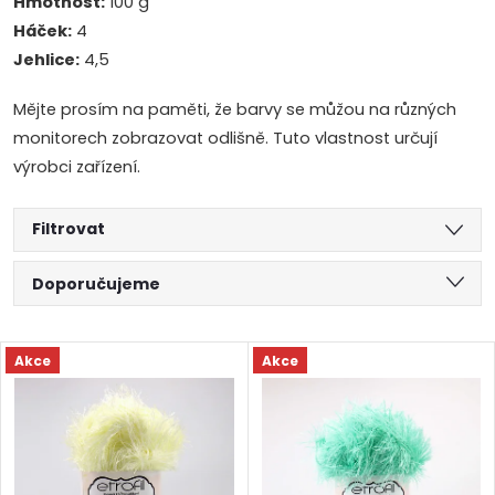
Hmotnost:
100 g
Háček:
4
Jehlice:
4,5
Mějte prosím na paměti, že barvy se můžou na různých
monitorech zobrazovat odlišně. Tuto vlastnost určují
výrobci zařízení.
Filtrovat
Ř
Doporučujeme
a
Nejlevnější
V
Akce
Akce
Nejdražší
z
ý
Abecedně
e
p