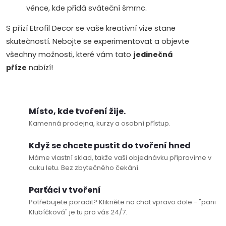
v
věnce, kde přidá sváteční šmrnc.
ý
S přízí Etrofil Decor se vaše kreativní vize stane
skutečností. Nebojte se experimentovat a objevte
p
všechny možnosti, které vám tato
jedinečná
i
příze
nabízí!
s
u
Místo, kde tvoření žije.
Kamenná prodejna, kurzy a osobní přístup.
Když se chcete pustit do tvoření hned
Máme vlastní sklad, takže vaši objednávku připravíme v
cuku letu. Bez zbytečného čekání.
Doprava a platby
Prodejna
Blog a návody
Parťáci v tvoření
Potřebujete poradit? Klikněte na chat vpravo dole - "pani
Klubíčková" je tu pro vás 24/7.
Poslat