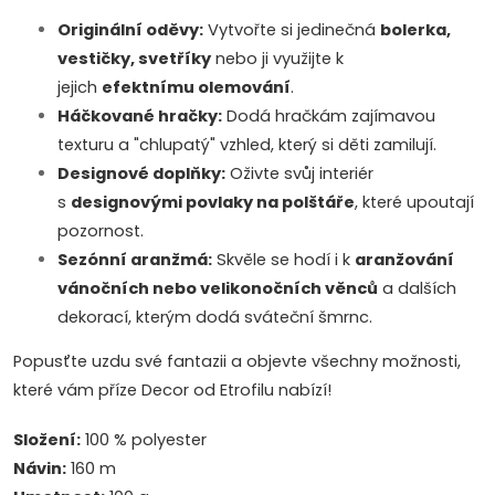
Originální oděvy:
Vytvořte si jedinečná
bolerka,
vestičky, svetříky
nebo ji využijte k
jejich
efektnímu olemování
.
Háčkované hračky:
Dodá hračkám zajímavou
texturu a "chlupatý" vzhled, který si děti zamilují.
Designové doplňky:
Oživte svůj interiér
s
designovými povlaky na polštáře
, které upoutají
pozornost.
Sezónní aranžmá:
Skvěle se hodí i k
aranžování
vánočních nebo velikonočních věnců
a dalších
dekorací, kterým dodá sváteční šmrnc.
Popusťte uzdu své fantazii a objevte všechny možnosti,
které vám příze Decor od Etrofilu nabízí!
Složení:
100 % polyester
Návin:
160 m