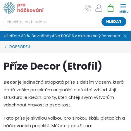
Přejít
NÁKUPNÍ
AI asistent "pani Klubíčková" –
na
KOŠÍK
ProHackovani.cz
obsah
Jsme e-shop s více než osmiletou tradicí a máme pro
HLEDAT
vás připraveno více než 25 tisíc produktů. Vše skladem,
připravené k odeslání.
Ušetřete 30 %. Bavlněné příze DROPS v akci po celý červenec.
DOPRODEJ
Příze Decor (Etrofil)
Decor
je jedinečná střapatá příze s delším vlasem, která
dodá vašim projektům originální a efektní vzhled. Její
struktura je ideální pro ty, kteří chtějí svým výtvorům
vdechnout hravost a osobitost.
Tato příze je skvělou volbou pro širokou škálu pletacích a
háčkovacích projektů. Můžete ji použít na: