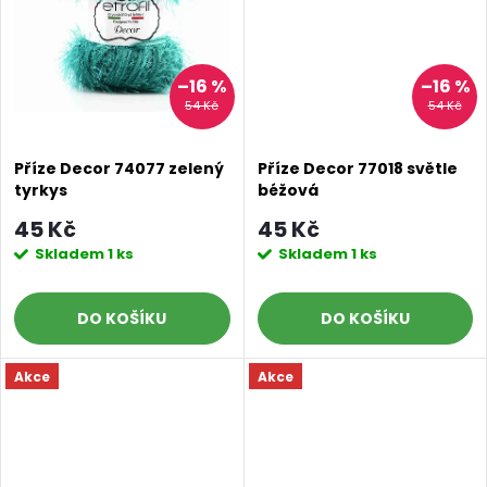
ů
ů
–16 %
–16 %
54 Kč
54 Kč
Příze Decor 74077 zelený
Příze Decor 77018 světle
tyrkys
béžová
45 Kč
45 Kč
Skladem
1 ks
Skladem
1 ks
DO KOŠÍKU
DO KOŠÍKU
Akce
Akce