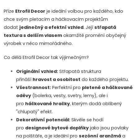
l
Příze
Etrofil Decor
je ideální volbou pro každého, kdo
á
chce svým pletacím a háčkovacím projektům
dodat
jedinečný a efektní vzhled
. Její
střapatá
d
textura s delším vlasem
okamžitě promění obyčejný
a
výrobek v něco mimořádného.
c
Co dělá Etrofil Decor tak výjimečným?
í
Originální vzhled:
Střapatá struktura
přináší
hravost a osobitost
do každého projektu.
p
Všestrannost:
Perfektní pro
pletené a háčkované
r
oděvy
(bolerka, vesty, svetry, lemy), ale i
pro
háčkované hračky
, kterým dodá oblíbený
v
"chlupatý" efekt.
k
Dekorativní potenciál:
Skvěle se hodí
pro
designové bytové doplňky
jako jsou povlaky
y
na polštáře, a je ideální pro
sezónní aranžmá
a