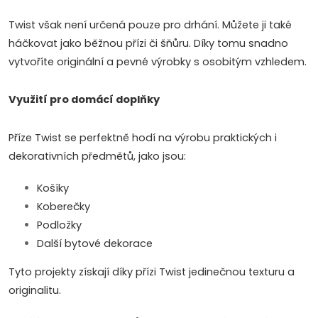
p
Twist však není určená pouze pro drhání. Můžete ji také
r
háčkovat jako běžnou přízi či šňůru. Díky tomu snadno
v
vytvoříte originální a pevné výrobky s osobitým vzhledem.
k
Využití pro domácí doplňky
y
Příze Twist se perfektně hodí na výrobu praktických i
v
dekorativních předmětů, jako jsou:
ý
Košíky
p
Koberečky
Podložky
i
Další bytové dekorace
s
Tyto projekty získají díky přízi Twist jedinečnou texturu a
u
originalitu.