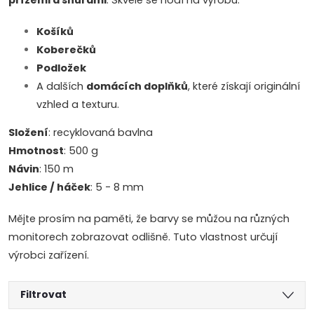
přízemi a šňůrami
. Skvěle se hodí na výrobu:
Košíků
Koberečků
Podložek
A dalších
domácích doplňků
, které získají originální
vzhled a texturu.
Složení
: recyklovaná bavlna
Hmotnost
: 500 g
Návin
: 150 m
Jehlice / háček
: 5 - 8 mm
Mějte prosím na paměti, že barvy se můžou na různých
monitorech zobrazovat odlišně. Tuto vlastnost určují
výrobci zařízení.
Filtrovat