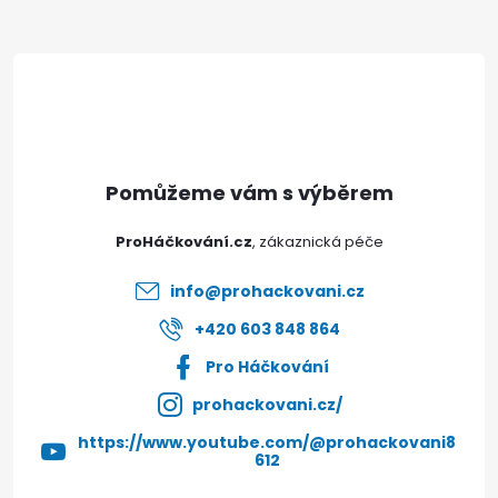
Z
á
p
Doprava a platby
Prodejna
Blog a návody
a
Poslat
t
ProHáčkování.cz
í
info
@
prohackovani.cz
+420 603 848 864
Pro Háčkování
prohackovani.cz/
https://www.youtube.com/@prohackovani8
612