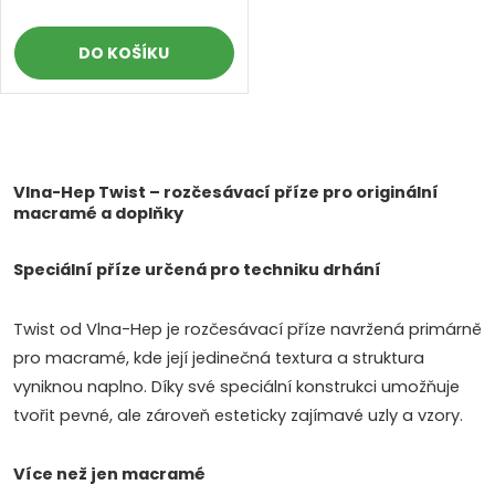
d
d
DO KOŠÍKU
u
u
k
k
O
t
v
Vlna-Hep Twist – rozčesávací příze pro originální
t
macramé a doplňky
ů
l
ů
Speciální příze určená pro techniku drhání
á
d
Twist od Vlna-Hep je rozčesávací příze navržená primárně
pro macramé, kde její jedinečná textura a struktura
a
vyniknou naplno. Díky své speciální konstrukci umožňuje
c
tvořit pevné, ale zároveň esteticky zajímavé uzly a vzory.
í
Více než jen macramé