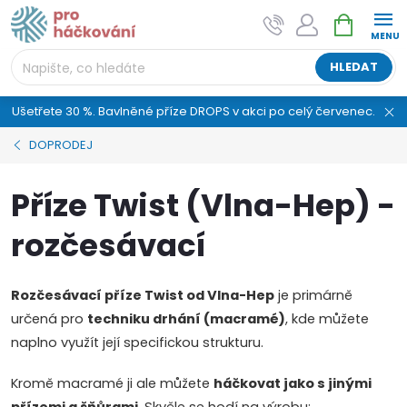
Přejít
NÁKUPNÍ
AI asistent "pani Klubíčková" –
na
KOŠÍK
ProHackovani.cz
obsah
Jsme e-shop s více než osmiletou tradicí a máme pro
HLEDAT
vás připraveno více než 25 tisíc produktů. Vše skladem,
připravené k odeslání.
Ušetřete 30 %. Bavlněné příze DROPS v akci po celý červenec.
DOPRODEJ
Příze Twist (Vlna-Hep) -
rozčesávací
Rozčesávací příze Twist od Vlna-Hep
je primárně
určená pro
techniku drhání (macramé)
, kde můžete
naplno využít její specifickou strukturu.
Kromě macramé ji ale můžete
háčkovat jako s jinými