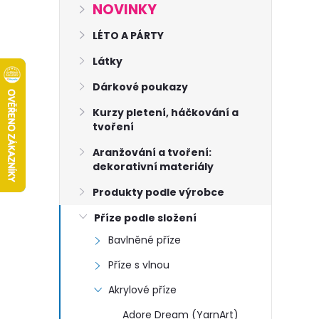
s
NOVINKY
t
LÉTO A PÁRTY
Látky
r
Dárkové poukazy
a
Kurzy pletení, háčkování a
tvoření
n
Aranžování a tvoření:
dekorativní materiály
n
Produkty podle výrobce
í
Příze podle složení
Bavlněné příze
p
Příze s vlnou
a
Akrylové příze
Adore Dream (YarnArt)