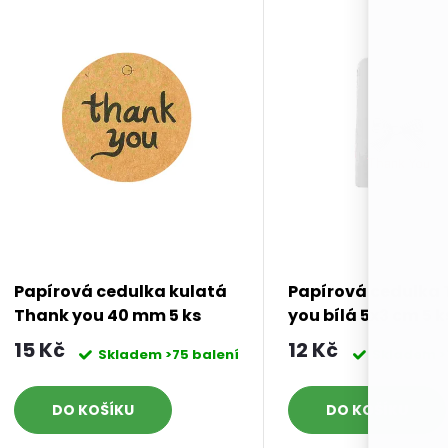
Papírová cedulka kulatá
Papírová cedulka
Thank you 40 mm 5 ks
you bílá 5x3 cm 5 k
15 Kč
12 Kč
Skladem
>75 balení
Skladem
>
DO KOŠÍKU
DO KOŠÍKU