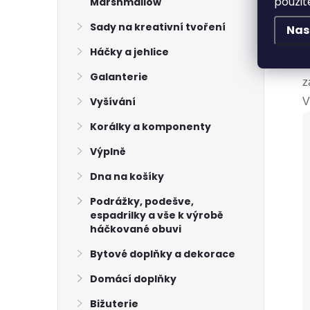
použit
Marshmallow
H
D
Sady na kreativní tvoření
Nas
P
Háčky a jehlice
M
Galanterie
z
Vyšívání
V
Korálky a komponenty
Výplně
Dna na košíky
Podrážky, podešve,
espadrilky a vše k výrobě
háčkované obuvi
Bytové doplňky a dekorace
Domácí doplňky
Bižuterie