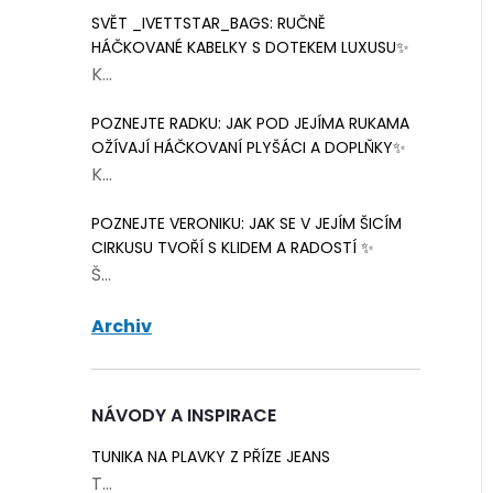
SVĚT _IVETTSTAR_BAGS: RUČNĚ
HÁČKOVANÉ KABELKY S DOTEKEM LUXUSU✨
K...
POZNEJTE RADKU: JAK POD JEJÍMA RUKAMA
OŽÍVAJÍ HÁČKOVANÍ PLYŠÁCI A DOPLŇKY✨
K...
POZNEJTE VERONIKU: JAK SE V JEJÍM ŠICÍM
CIRKUSU TVOŘÍ S KLIDEM A RADOSTÍ ✨
Š...
 cedulka Happy
Papírová cedulka Hand
Archiv
x2 cm bílá 5 ks
made with love - Thank
you hnědá 5x3 cm 5 ks
17 Kč
Skladem
70 balení
Skladem
2 balení
NÁVODY A INSPIRACE
ŠÍKU
DO KOŠÍKU
TUNIKA NA PLAVKY Z PŘÍZE JEANS
T...