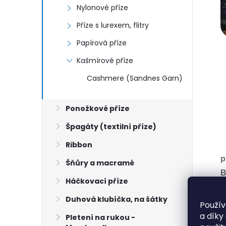
Nylonové příze
Příze s lurexem, flitry
Papírová příze
Kašmírové příze
Cashmere (Sandnes Garn)
Ponožkové příze
Špagáty (textilní příze)
Ribbon
p
Šňůry a macramé
B
Háčkovací příze
M
Duhová klubíčka, na šátky
N
Použív
a díky
J
Pletení na rukou -