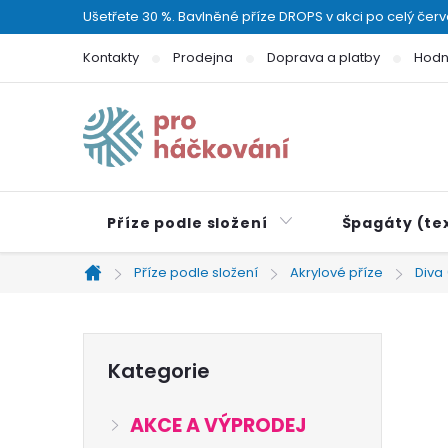
Přejít
Ušetřete 30 %. Bavlněné příze DROPS v akci po celý čer
na
Kontakty
Prodejna
Doprava a platby
Hodn
obsah
Příze podle složení
Špagáty (tex
Příze podle složení
Akrylové příze
Diva 
Domů
P
Přeskočit
Kategorie
kategorie
o
AKCE A VÝPRODEJ