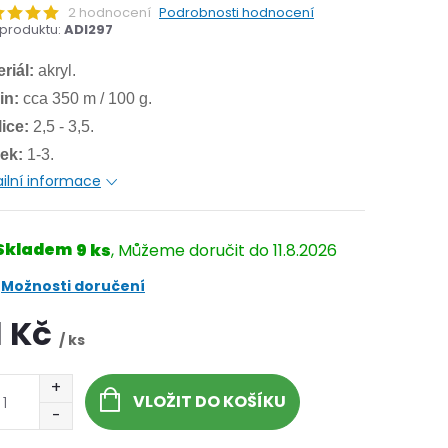
2 hodnocení
Podrobnosti hodnocení
produktu:
ADI297
riál:
akryl.
in:
cca 350 m / 100 g.
ice:
2,5 - 3,5.
ek:
1-3.
ilní informace
Skladem
9 ks
11.8.2026
Možnosti doručení
1 Kč
/ ks
VLOŽIT DO KOŠÍKU