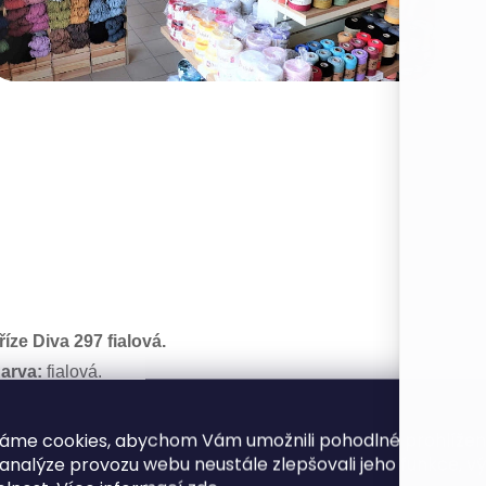
říze Diva 297 fialová.
arva:
fialová.
ateriál:
akryl.
ávin:
cca 350 m / 100 g.
áme cookies, abychom Vám umožnili pohodlné prohlíže
 analýze provozu webu neustále zlepšovali jeho funkce, v
ehlice:
2,5 - 3,5.