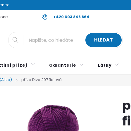
venec.
ocení obchodu
Reklamace a vrácení zboží
+420 603 848 864
Všeobecné ob
HLEDAT
tilní příze)
Galanterie
Látky
(Alize)
příze Diva 297 fialová
p
f