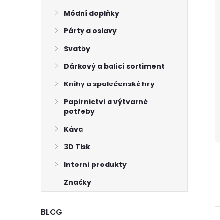
Módní doplňky
Párty a oslavy
Svatby
Dárkový a balící sortiment
Knihy a společenské hry
Papírnictví a výtvarné
potřeby
Káva
3D Tisk
Interní produkty
Značky
BLOG