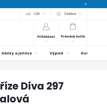
chodní podmínky
CZK
Zásady ochrana osobních údajů / Privacy poli
Čeština
NÁKUPNÍ
KOŠÍK
Prázdný košík
Přihlášení
Háčky a jehlice
Výplně
Duhová klubí
říze Diva 297
ialová