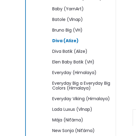
n
Baby (YarnArt)
e
Batole (Vlnap)
l
Bruno Big (VH)
Diva (Alize)
Diva Batik (Alize)
Elen Baby Batik (VH)
Everyday (Himalaya)
Everyday Big a Everyday Big
Colors (Himalaya)
Everyday Viking (Himalaya)
Lada Luxus (Vlnap)
Mája (Niťárna)
New Sonja (Niťárna)