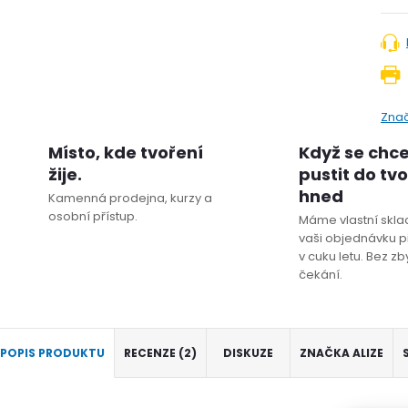
Zna
Místo, kde tvoření
Když se chc
žije.
pustit do tv
hned
Kamenná prodejna, kurzy a
osobní přístup.
Máme vlastní sklad
vaši objednávku p
v cuku letu. Bez z
čekání.
POPIS PRODUKTU
RECENZE (2)
DISKUZE
ZNAČKA
ALIZE