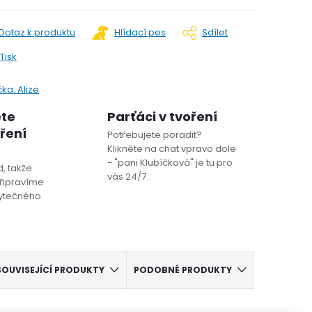
Dotaz k produktu
Hlídací pes
Sdílet
Tisk
čka:
Alize
ete
Parťáci v tvoření
oření
Potřebujete poradit?
Klikněte na chat vpravo dole
- "pani Klubíčková" je tu pro
, takže
vás 24/7.
řipravíme
bytečného
SOUVISEJÍCÍ PRODUKTY
PODOBNÉ PRODUKTY