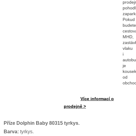
prodej
pohod
zapark
Pokud
budete
cestov
MHD,
zastáv
vlaku
i
autob
je
kouse
od
obcho
Více informací o
prodejně >
Příze Dolphin Baby 80315 tyrkys.
Barva:
tyrkys.