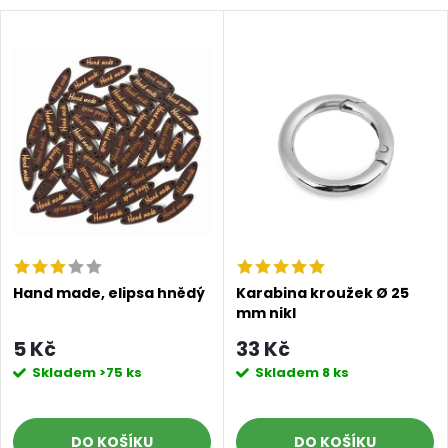
Doprava a platby
Prodejna
Blog a návody
Poslat
Hand made, elipsa hnědý
Karabina kroužek Ø 25
mm nikl
5 Kč
33 Kč
Skladem
>75 ks
Skladem
8 ks
DO KOŠÍKU
DO KOŠÍKU