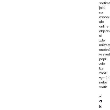
sortim
jako
na
eshopu
ale
online
objedn
si
zde
můžet
osobn
vyzved
popř.
zde
lze
zboží
vyměni
nebo
vrátit.
J
a
k