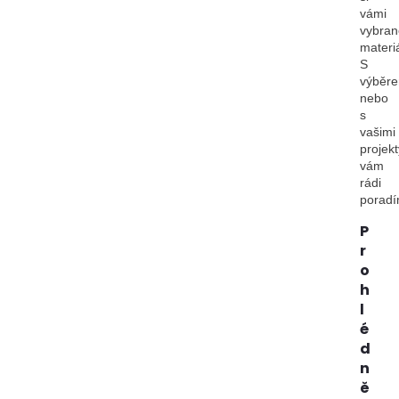
vámi
vybran
materiá
S
výběr
nebo
s
vašimi
projekt
vám
rádi
porad
P
r
o
h
l
é
d
n
ě