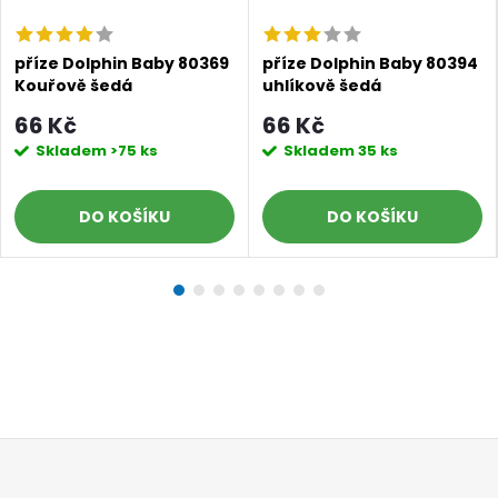
příze Dolphin Baby 80369
příze Dolphin Baby 80394
Kouřově šedá
uhlíkově šedá
66 Kč
66 Kč
Skladem
>75 ks
Skladem
35 ks
DO KOŠÍKU
DO KOŠÍKU
Z