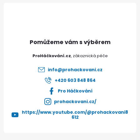
á
p
a
t
ProHáčkování.cz
í
info
@
prohackovani.cz
+420 603 848 864
Pro Háčkování
prohackovani.cz/
https://www.youtube.com/@prohackovani8
612