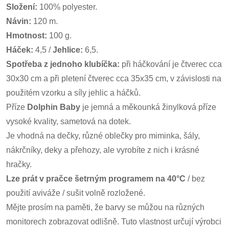
Složení:
100% polyester.
Návin:
120 m.
Hmotnost:
100 g.
Háček:
4,5 /
Jehlice:
6,5.
Spotřeba z jednoho klubíčka:
při háčkování je čtverec cca
30x30 cm a při pletení čtverec cca 35x35 cm, v závislosti na
použitém vzorku a síly jehlic a háčků.
Příze
Dolphin Baby
je jemná a měkounká žinylková příze
vysoké kvality, sametová na dotek.
Je vhodná na dečky, různé oblečky pro miminka, šály,
nákrčníky, deky a přehozy, ale vyrobíte z nich i krásné
hračky.
Lze prát v pračce šetrným programem na 40°C
/ bez
použití aviváže / sušit volně rozložené.
Mějte prosím na paměti, že barvy se můžou na různých
monitorech zobrazovat odlišně. Tuto vlastnost určují výrobci