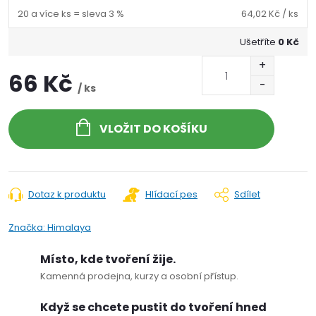
20 a více ks = sleva 3 %
64,02 Kč
/ ks
Ušetříte
0 Kč
66 Kč
/ ks
VLOŽIT DO KOŠÍKU
Dotaz k produktu
Hlídací pes
Sdílet
Značka:
Himalaya
Místo, kde tvoření žije.
Kamenná prodejna, kurzy a osobní přístup.
Když se chcete pustit do tvoření hned