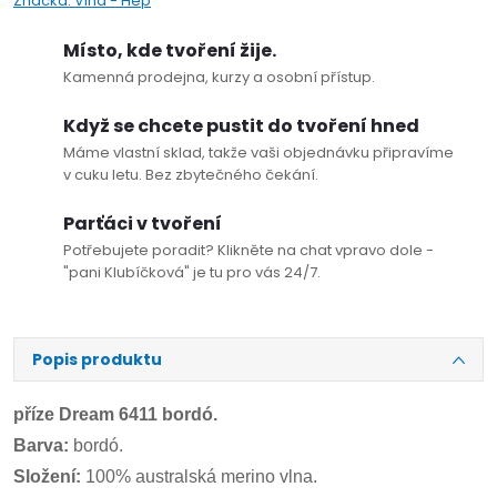
Značka:
Vlna - Hep
Místo, kde tvoření žije.
Kamenná prodejna, kurzy a osobní přístup.
Když se chcete pustit do tvoření hned
Máme vlastní sklad, takže vaši objednávku připravíme
v cuku letu. Bez zbytečného čekání.
Parťáci v tvoření
Potřebujete poradit? Klikněte na chat vpravo dole -
"pani Klubíčková" je tu pro vás 24/7.
Popis produktu
příze Dream 6411 bordó.
Barva:
bordó.
Složení:
100% australská merino vlna.