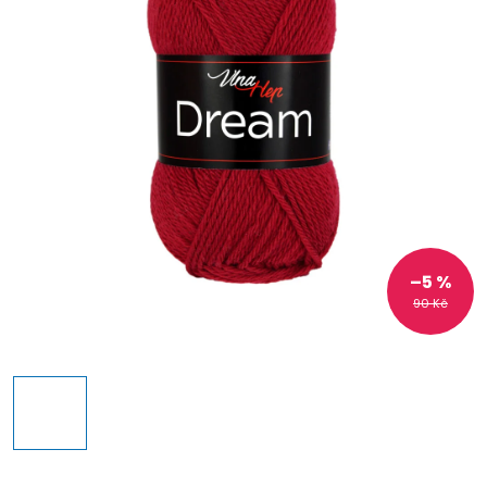
–5 %
90 Kč