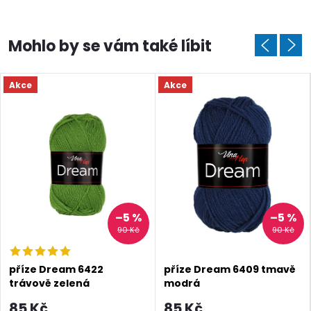
Akce
Akce
–5 %
–5 %
90 Kč
90 Kč
příze Dream 6422
příze Dream 6409 tmavě
trávově zelená
modrá
85 Kč
85 Kč