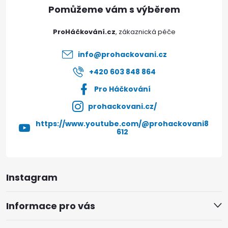
a
t
ProHáčkování.cz
í
info
@
prohackovani.cz
+420 603 848 864
Pro Háčkování
prohackovani.cz/
https://www.youtube.com/@prohackovani8
612
Instagram
Informace pro vás