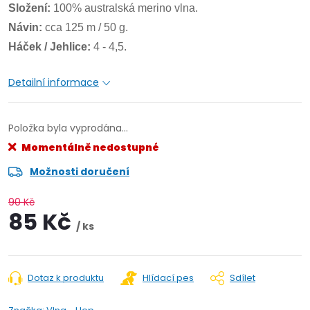
Složení:
100% australská merino vlna.
Návin:
cca 125 m /
50 g.
Háček / Jehlice:
4 - 4,5.
Detailní informace
Položka byla vyprodána…
Momentálně nedostupné
Možnosti doručení
90 Kč
85 Kč
/ ks
Dotaz k produktu
Hlídací pes
Sdílet