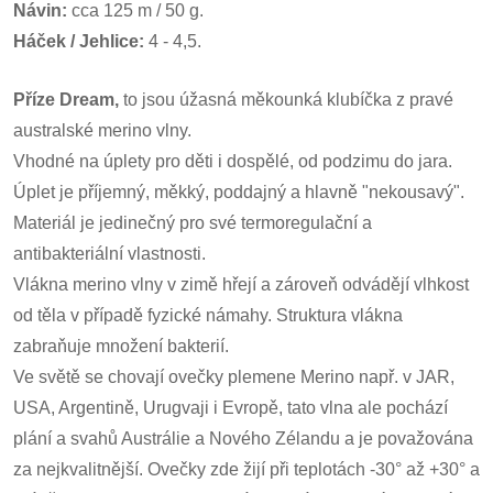
Návin:
cca 125 m / 50 g.
Háček / Jehlice:
4 - 4,5.
Příze Dream,
to jsou úžasná měkounká klubíčka z pravé
australské merino vlny.
Vhodné na úplety pro děti i dospělé, od podzimu do jara.
Úplet je příjemný, měkký, poddajný a hlavně "nekousavý".
Materiál je jedinečný pro své termoregulační a
antibakteriální vlastnosti.
Vlákna merino vlny v zimě hřejí a zároveň odvádějí vlhkost
od těla v případě fyzické námahy. Struktura vlákna
zabraňuje množení bakterií.
Ve světě se chovají ovečky plemene Merino např. v JAR,
USA, Argentině, Urugvaji i Evropě, tato vlna ale pochází
plání a svahů Austrálie a Nového Zélandu a je považována
za nejkvalitnější. Ovečky zde žijí při teplotách -30° až +30° a