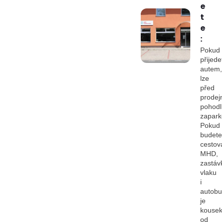
e
t
e
:
Pokud
přijede
autem,
lze
před
prodej
pohod
zapark
Pokud
budete
cestov
MHD,
zastáv
vlaku
i
autob
je
kouse
od