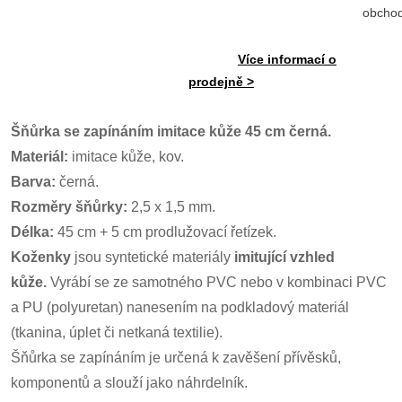
obcho
Více informací o
prodejně >
Šňůrka se zapínáním imitace kůže 45 cm černá.
Materiál:
imitace kůže, kov.
Barva:
černá.
Rozměry šňůrky:
2,5 x 1,5 mm.
Délka:
45 cm + 5 cm prodlužovací řetízek.
Koženky
jsou syntetické materiály
imitující vzhled
kůže.
Vyrábí se ze samotného PVC nebo v kombinaci PVC
a PU (polyuretan) nanesením na podkladový materiál
(tkanina, úplet či netkaná textilie).
Šňůrka se zapínáním je určená k zavěšení přívěsků,
komponentů a slouží jako náhrdelník.