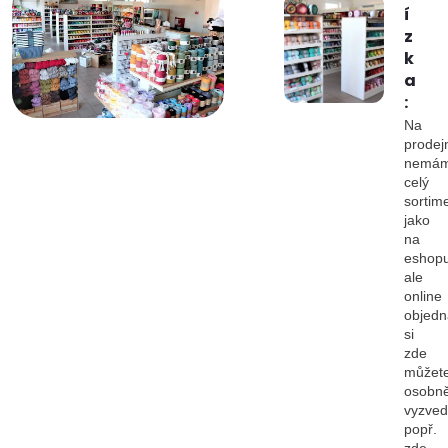
í
z
k
a
:
Na
prodej
nemá
celý
sortim
jako
na
eshopu
ale
online
objedn
si
zde
můžet
osobn
vyzved
popř.