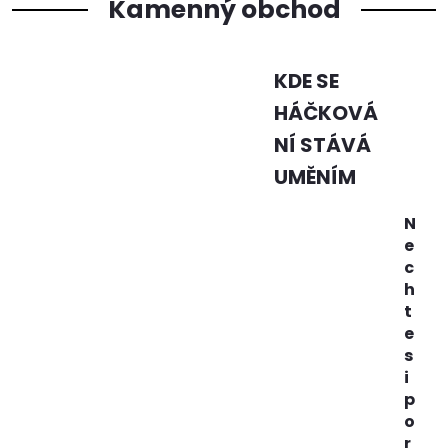
Kamenný obchod
KDE SE
HÁČKOVÁ
NÍ STÁVÁ
UMĚNÍM
N
e
c
h
t
e
s
i
p
o
r