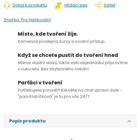
Dotaz k produktu
Hlídací pes
Sdílet
Značka:
Pro Háčkování
Místo, kde tvoření žije.
Kamenná prodejna, kurzy a osobní přístup.
Když se chcete pustit do tvoření hned
Máme vlastní sklad, takže vaši objednávku připravíme
v cuku letu. Bez zbytečného čekání.
Parťáci v tvoření
Potřebujete poradit? Klikněte na chat vpravo dole -
"pani Klubíčková" je tu pro vás 24/7.
Popis produktu