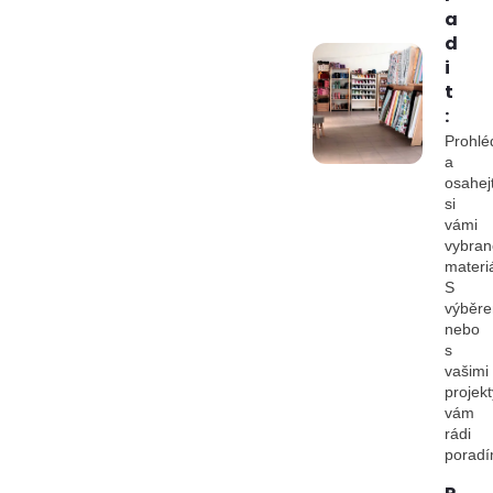
a
d
i
t
:
Prohlé
a
osahej
si
vámi
vybran
materiá
S
výběr
nebo
s
vašimi
projekt
vám
rádi
porad