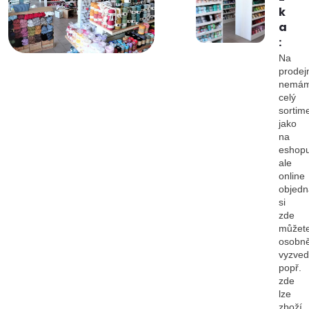
k
a
:
Na
prodej
nemá
celý
sortim
jako
na
eshopu
ale
online
objedn
si
zde
můžet
osobn
vyzved
popř.
zde
lze
zboží