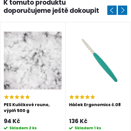
K tomuto produktu
doporučujeme ještě dokoupit
Doprava a platby
Prodejna
Blog a návody
Poslat
PES Kuličkové rouno,
Háček Ergonomics č.08
výplň 500 g
94 Kč
136 Kč
Skladem
2 ks
Skladem
1 ks