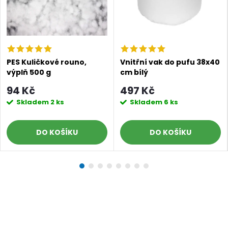
PES Kuličkové rouno,
Vnitřní vak do pufu 38x40
výplň 500 g
cm bílý
94 Kč
497 Kč
Skladem
2 ks
Skladem
6 ks
DO KOŠÍKU
DO KOŠÍKU