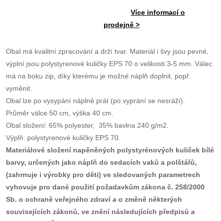
Více informací o
prodejně >
Obal má kvalitní zpracování a drží tvar. Materiál i švy jsou pevné,
výplní jsou polystyrenové kuličky EPS 70 o velikosti 3-5 mm. Válec
má na boku zip, díky kterému je možné náplň doplnit, popř.
vyměnit.
Obal lze po vysypání náplně prát (po vyprání se nesráží).
Průměr válce 50 cm, výška 40 cm.
Obal složení: 65% polyester, 35% bavlna 240 g/m2.
Výplň: polystyrenové kuličky EPS 70.
Materiálové složení napěněných polystyrénových kuliček bílé
barvy, určených jako náplň do sedacích vaků a polštářů,
(zahrnuje i výrobky pro děti) ve sledovaných parametrech
vyhovuje pro dané použití požadavkům zákona č. 258/2000
Sb. o ochraně veřejného zdraví a o změně některých
souvisejících zákonů, ve znění následujících předpisů a