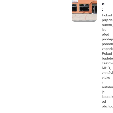
e
:
Pokud
přijede
autem,
lze
před
prodej
pohod
zapark
Pokud
budete
cestov
MHD,
zastáv
vlaku
i
autob
je
kouse
od
obcho