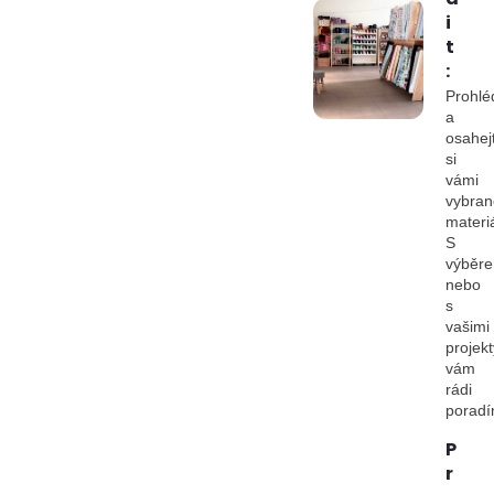
i
t
:
Prohlé
a
osahej
si
vámi
vybran
materiá
S
výběr
nebo
s
vašimi
projekt
vám
rádi
porad
P
r