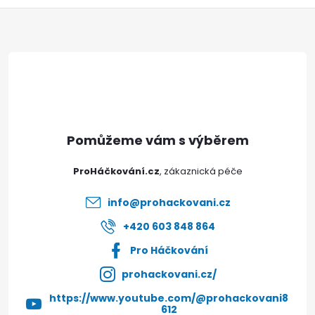
Z
á
p
a
t
ProHáčkování.cz
í
info
@
prohackovani.cz
+420 603 848 864
Pro Háčkování
prohackovani.cz/
https://www.youtube.com/@prohackovani8
612