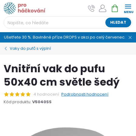
Přejít
NÁKUPNÍ
AI asistent "pani Klubíčková" –
na
KOŠÍK
ProHackovani.cz
obsah
Jsme e-shop s více než osmiletou tradicí a máme pro
HLEDAT
vás připraveno více než 25 tisíc produktů. Vše skladem,
připravené k odeslání.
Ušetřete 30 %. Bavlněné příze DROPS v akci po celý červenec.
Vaky do pufů s výplní
Vnitřní vak do pufu
50x40 cm světle šedý
4 hodnocení
Podrobnosti hodnocení
Kód produktu:
V5040SS