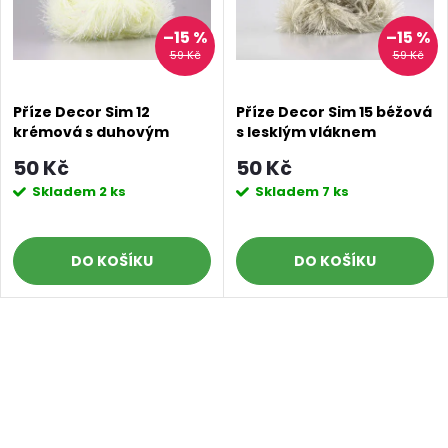
–15 %
–15 %
59 Kč
59 Kč
Příze Decor Sim 12
Příze Decor Sim 15 béžová
krémová s duhovým
s lesklým vláknem
vláknem
50 Kč
50 Kč
Skladem
2 ks
Skladem
7 ks
DO KOŠÍKU
DO KOŠÍKU