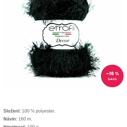
–16 %
54 Kč
Složení:
100 % polyester.
Návin:
160 m.
Hmotnost:
100 g.