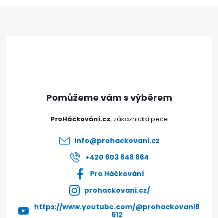
Doprava a platby
Prodejna
Blog a návody
Z
Poslat
á
p
a
t
ProHáčkování.cz
í
info
@
prohackovani.cz
+420 603 848 864
Pro Háčkování
prohackovani.cz/
https://www.youtube.com/@prohackovani8
612