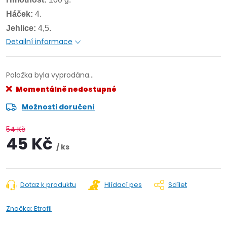
Háček:
4.
Jehlice:
4,5.
Detailní informace
Položka byla vyprodána…
Momentálně nedostupné
Možnosti doručení
54 Kč
45 Kč
/ ks
Dotaz k produktu
Hlídací pes
Sdílet
Značka:
Etrofil